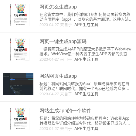
了一个明智的选择。在这篇文
网页怎么生成app
在这篇文章中，我们将详细介绍如何将网页转换为移
动应用程序（app），以及它的基本原理。这种方法主
要适用于那些希望将现有网站整合到移动应用中，或
2023-04-27
来自于
APP生成工具
使用web技术构建原生应用的开发者。最常见的实现
方法是使用WebView和Hybrid App技术。一、WebVi
网页一键生成app源码
一键将网页生成为APP的原理大多数是基于WebView
技术。WebView是一种内置于原生APP内部的浏览器
控件，它可以让APP加载并显示网页内容。在这种情
2023-04-27
来自于
APP生成工具
况下，我们可以将WebView开发整合到移动APP里，
帮助开发者轻松地将网页转化为原生APP。以下是
网站网页生成app
标题：将网站网页转换为App：原理与详细实现在当
前的移动互联网时代，拥有一个App已经成为众多网
站的标配。但如何将一个网站或网页轻松地转换为一
2023-04-27
来自于
APP生成工具
个App呢？本篇文章将详细介绍将网站网页转换为App
的原理和一些常用方法。一、原理简介在将网站网页
转换为App时，
网站生成app的一个软件
标题：将您的网站转换为移动应用程序：Web到App
转换器软件详细介绍当今时代，移动设备已成为人们
在网上浏览和查找信息的主要工具。因此，许多网站
2023-04-27
来自于
APP生成工具
所有者希望将其网站转换为移动应用程序，以更好地