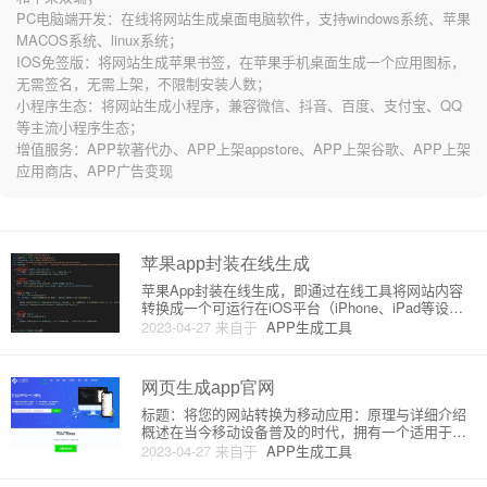
PC电脑端开发：在线将网站生成桌面电脑软件，支持windows系统、苹果
MACOS系统、linux系统；
IOS免签版：将网站生成苹果书签，在苹果手机桌面生成一个应用图标，
无需签名，无需上架，不限制安装人数；
小程序生态：将网站生成小程序，兼容微信、抖音、百度、支付宝、QQ
等主流小程序生态；
增值服务：APP软著代办、APP上架appstore、APP上架谷歌、APP上架
应用商店、APP广告变现
苹果app封装在线生成
苹果App封装在线生成，即通过在线工具将网站内容
转换成一个可运行在iOS平台（iPhone、iPad等设
备）的应用程序（App）。这主要适用于需要通过移
2023-04-27
来自于
APP生成工具
动设备访问的网站，可以为用户提供快速访问、卓越
性能和优越用户体验。这种技术在业内被称为“Web A
pp转
网页生成app官网
标题：将您的网站转换为移动应用：原理与详细介绍
概述在当今移动设备普及的时代，拥有一个适用于移
动设备的应用程序变得越来越重要。然而，开发移动
2023-04-27
来自于
APP生成工具
应用程序的成本可能令您望而却步。这时候，将您现
有的网站转换为一个功能强大的移动应用程序就成为