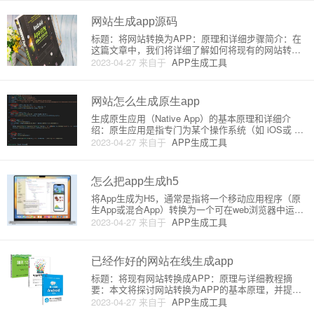
满足用户需求。本文将为您详细介绍一款将网站生成
为App的软件，让您轻
网站生成app源码
标题：将网站转换为APP：原理和详细步骤简介：在
这篇文章中，我们将详细了解如何将现有的网站转换
为手机APP，详细探讨背后的原理，并提供一些简化
2023-04-27
来自于
APP生成工具
整个过程的方法。正文：将网站转换为APP的最常用
技术是使用一个称为Web View的组件。Web View组
件可以
网站怎么生成原生app
生成原生应用（Native App）的基本原理和详细介
绍：原生应用是指专门为某个操作系统（如 iOS或 An
droid）开发的应用程序，能够充分利用设备的特性和
2023-04-27
来自于
APP生成工具
功能，并提供更好的用户体验。这通常需要使用 Obje
ctive-C、Swift（对于iOS）或
怎么把app生成h5
将App生成为H5，通常是指将一个移动应用程序（原
生App或混合App）转换为一个可在web浏览器中运行
的Web应用程序。这可以通过使用HTML5，CSS和Ja
2023-04-27
来自于
APP生成工具
vaScript等web技术来实现。在详细了解这个过程之
前，让我们先了解一下相关的术语和概念。1
已经作好的网站在线生成app
标题：将现有网站转换成APP：原理与详细教程摘
要：本文将探讨网站转换为APP的基本原理，并提供
一个简单的入门教程，帮助初学者更容易地将现有网
2023-04-27
来自于
APP生成工具
站转换为APP。内容：一、网站转APP的原理 当我们