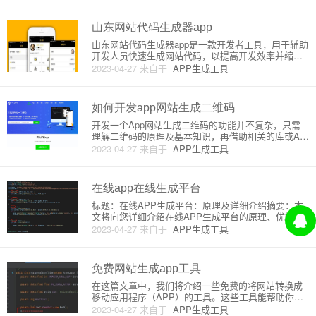
谈论将网站转换为APP时，通常指的是将网站包装成
一个可以安装
山东网站代码生成器app
山东网站代码生成器app是一款开发者工具，用于辅助
开发人员快速生成网站代码，以提高开发效率并缩短
开发周期。通常情况下，开发人员在创建一个网站
2023-04-27
来自于
APP生成工具
时，需要自行编写大量的HTML、CSS、JavaScript等
代码。有了网站代码生成器app，你可以通过图形化界
面快
如何开发app网站生成二维码
开发一个App网站生成二维码的功能并不复杂，只需
理解二维码的原理及基本知识，再借助相关的库或API
即可实现。接下来，我将从原理上简要介绍二维码，
2023-04-27
来自于
APP生成工具
然后为您详细说明如何开发一个App或网站生成二维
码的功能。一、二维码的原理二维码（Quick Respon
se
在线app在线生成平台
标题：在线APP生成平台：原理及详细介绍摘要：本
文将向您详细介绍在线APP生成平台的原理、优缺点
以及如何通过这种平台快速创建应用程序。目录：1.
2023-04-27
来自于
APP生成工具
网络APP生成平台简介2. 原理及工作方式3. 优缺点4.
如何使用在线APP生成平台创建应用？5. 常用的在
免费网站生成app工具
在这篇文章中，我们将介绍一些免费的将网站转换成
移动应用程序（APP）的工具。这些工具能帮助你快
速轻松地将你的网站转换为一个功能完善的移动应用
2023-04-27
来自于
APP生成工具