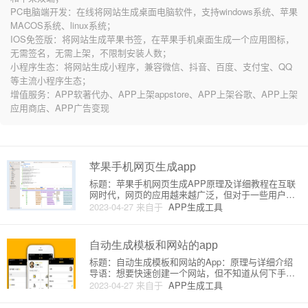
PC电脑端开发：在线将网站生成桌面电脑软件，支持windows系统、苹果
MACOS系统、linux系统；
IOS免签版：将网站生成苹果书签，在苹果手机桌面生成一个应用图标，
无需签名，无需上架，不限制安装人数；
小程序生态：将网站生成小程序，兼容微信、抖音、百度、支付宝、QQ
等主流小程序生态；
增值服务：APP软著代办、APP上架appstore、APP上架谷歌、APP上架
应用商店、APP广告变现
苹果手机网页生成app
标题：苹果手机网页生成APP原理及详细教程在互联
网时代，网页的应用越来越广泛，但对于一些用户而
言，通过浏览器访问可能不及具备原生APP体验的便
2023-04-27
来自于
APP生成工具
捷与高效。因此，将网页内容转变成APP应用成为一
种热门需求。在苹果手机系统（iOS）上实现这种转换
的方法主要是通过
自动生成模板和网站的app
标题：自动生成模板和网站的App：原理与详细介绍
导语：想要快速创建一个网站，但不知道从何下手？
别担心，自动生成模板和网站的App可以帮助您解决
2023-04-27
来自于
APP生成工具
这个问题。让我们了解一下这类App的原理以及如何
详细使用它们。一、自动生成模板和网站的App简介