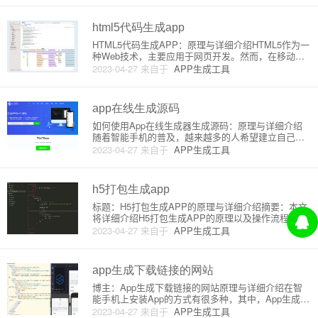
上呈现出相同的效果。为了让H5页面在移动设备上有
更好的用户体验，
html5代码生成app
HTML5代码生成APP：原理与详细介绍HTML5作为一
种Web技术，主要应用于网页开发。然而，在移动设
备进化的过程中，使用HTML5代码生成APP已经变得
2023-04-27
来自于
APP生成工具
越来越流行。本文将介绍HTML5代码生成APP的原理
及其详细实现。一、HTML5代码生成APP的原理
app在线生成源码
如何使用App在线生成器生成源码：原理与详细介绍
随着智能手机的普及，越来越多的人希望建立自己的
手机应用。然而，开发一个手机应用似乎是一项非常
2023-04-27
来自于
APP生成工具
复杂的任务，尤其是对那些没有编程基础的人来说。
这时，App在线生成器就应运而生，为那些希望建立
自己的移动应用的人提供
h5打包生成app
标题：H5打包生成APP的原理与详细介绍摘要：本文
将详细介绍H5打包生成APP的原理以及操作流程，助
您轻松将H5页面打包成一个功能完善的APP。一、H5
2023-04-27
来自于
APP生成工具
与APP的关系H5（HTML5）是一种用于构建网页的标
准语言，可以通过任何现代移动浏览器进行访问。而A
P
app生成下载链接的网站
博主：App生成下载链接的网站原理与详细介绍在智
能手机上安装App的方式有很多种，其中，App生成下
载链接的网站就是一个非常方便的方式。它们通常提
2023-04-27
来自于
APP生成工具