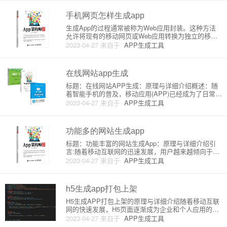
手机 APP 的原理及一些常见的实现方式。原理：通常
将现有
手机网页怎样生成app
生成App的过程通常被称为Web应用封装。这种方法
允许将现有的移动网页或Web应用转换为独立的移动
应用（App），以便在Android或iOS设备上运行。这
2023-04-27
来自于
APP生成工具
样可以让你将你的产品分发到各种移动应用商店，提
高用户的满意度和使用率。以下是该过程的原理和详
细介绍：
在线网站app生成
标题：在线网站APP生成：原理与详细介绍概述：随
着智能手机的普及，移动应用(APP)已经成为了日常生
活的一部分。业务及企业也在寻求将自己的网站转换
2023-04-27
来自于
APP生成工具
为APP以便更好地接触用户。在这篇文章中，我们将
讨论在线网站APP生成的原理和详细介绍。第1部分：
在线网站AP
功能多的网站生成app
标题：功能丰富的网站生成App：原理与详细介绍引
言:随着移动互联网的迅速发展，用户越来越倾向于使
用手机App来访问和使用各种服务功能。因此，许多
2023-04-27
来自于
APP生成工具
网站也纷纷转向生成自己的手机应用。本文将详细介
绍如何将功能丰富的网站生成为APP，以及背后的技
术原理。1. 网站
h5生成app打包上架
H5生成APP打包上架的原理与详细介绍随着移动互联
网的快速发展，H5页面逐渐成为企业和个人应用的一
种流行选择。对于许多企业应用和个人网站来说，H5
2023-04-27
来自于
APP生成工具
页面具有丰富的交互性和兼容性，可以在不同的平台