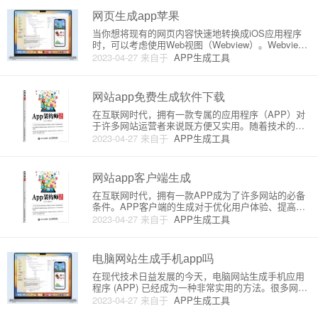
自动生成模板和网站
网页生成app苹果
当你想将现有的网页内容快速地转换成iOS应用程序
时，可以考虑使用Web视图（Webview）。Webview
允许你的应用程序加载网页并显示在应用程序内，让
2023-04-27
来自于
APP生成工具
用户在未离开应用程序的情况下与网页交互。使用We
bview，可以将现有的网页快速地转换成iOS（苹果）
网站app免费生成软件下载
在互联网时代，拥有一款专属的应用程序（APP）对
于许多网站运营者来说既方便又实用。随着技术的不
断发展，市场上已经涌现出了许多可以免费生成网站A
2023-04-27
来自于
APP生成工具
PP的软件和在线服务，这类生成器原理主要是将原有
网站的内容和样式通过快速的方式封装到一个应用程
序中。本文将介绍几款
网站app客户端生成
在互联网时代，拥有一款APP成为了许多网站的必备
条件。APP客户端的生成对于优化用户体验、提高品
牌知名度具有重要价值。这篇文章将为你介绍APP客
2023-04-27
来自于
APP生成工具
户端生成的原理以及详细步骤。我们会从以下几个方
面来展开：一、APP客户端的分类APP客户端大致可
以分为三类：原生
电脑网站生成手机app吗
在现代技术日益发展的今天，电脑网站生成手机应用
程序 (APP) 已经成为一种非常实用的方法。很多网站
希望通过生成 APP 提高用户体验、覆盖移动设备及留
2023-04-27
来自于
APP生成工具
住用户。在本文中，我们将详细介绍将电脑网站生成