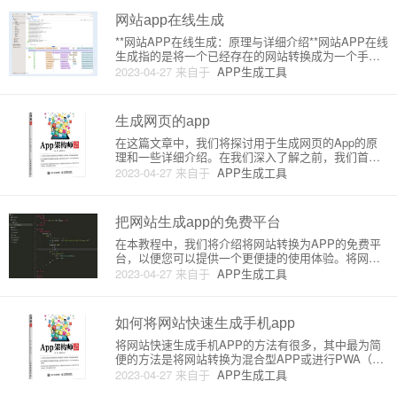
网站app在线生成
**网站APP在线生成：原理与详细介绍**网站APP在线
生成指的是将一个已经存在的网站转换成为一个手机A
PP应用。这种技术在互联网领域得到了广泛应用，让
2023-04-27
来自于
APP生成工具
许多网站所有者能够便捷地为其用户提供一个基于移
动设备的访问方式。在这篇文章中，我们将详细介绍
网站APP在
生成网页的app
在这篇文章中，我们将探讨用于生成网页的App的原
理和一些详细介绍。在我们深入了解之前，我们首先
需要了解生成网页的App的基本概念。这类App本质上
2023-04-27
来自于
APP生成工具
是一种工具，使用户无需编写HTML、CSS或JavaScri
pt代码，就可以轻松创建和编辑网站。在继续之前，
请
把网站生成app的免费平台
在本教程中，我们将介绍将网站转换为APP的免费平
台，以便您可以提供一个更便捷的使用体验。将网站
转换为APP的一种方法是使用WebView，它是一个简
2023-04-27
来自于
APP生成工具
单的浏览器，通过它可以在APP内部显示网页。以下
是一些免费的在线网站到APP转换器，以及大致的原
理。1. G
如何将网站快速生成手机app
将网站快速生成手机APP的方法有很多，其中最为简
便的方法是将网站转换为混合型APP或进行PWA（渐
进式Web应用）的升级。这两种方法分别适用于不同
2023-04-27
来自于
APP生成工具
的场景。接下来，我将分别为你详细介绍这两种方法