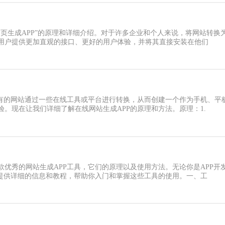
页生成APP”的原理和详细介绍。对于许多企业和个人来说，将网站转换
用户提供更加直观的接口、更好的用户体验，并将其直接安装在他们
现有的网站通过一些在线工具或平台进行转换，从而创建一个作为手机、平
。现在让我们详细了解在线网站生成APP的原理和方法。原理：1.
款优秀的网站生成APP工具，它们的原理以及使用方法。无论你是APP
你提供详细的信息和教程，帮助你入门和掌握这些工具的使用。一、工