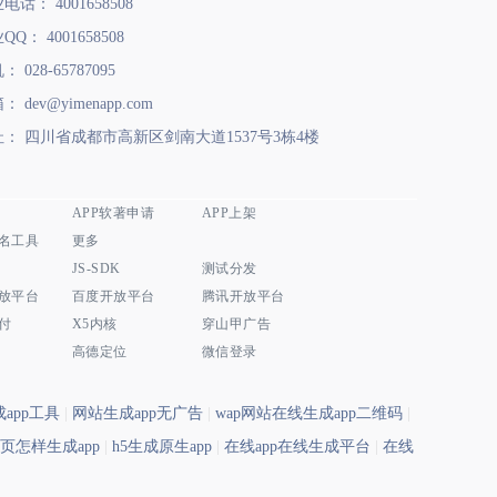
电话： 4001658508
QQ： 4001658508
 028-65787095
： dev@yimenapp.com
： 四川省成都市高新区剑南大道1537号3栋4楼
APP软著申请
APP上架
名工具
更多
JS-SDK
测试分发
放平台
百度开放平台
腾讯开放平台
付
X5内核
穿山甲广告
高德定位
微信登录
app工具
|
网站生成app无广告
|
wap网站在线生成app二维码
|
页怎样生成app
|
h5生成原生app
|
在线app在线生成平台
|
在线