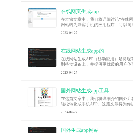
在线网页生成app
在本篇文章中，我们将详细讨论“在线网
网站转为兼容手机的应用程序，可以向
2023-04-27
在线网站生成app的
在线网站生成APP（移动应用）是将
到移动设备上，并提供更优质的用户体验
2023-04-27
国外网站生成app工具
在这篇文章中，我们将详细介绍国外几
轻松转化成手机APP。这篇文章将为
2023-04-27
国外生成app网站