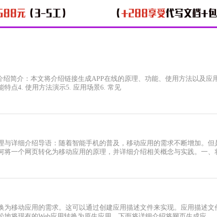
介绍简介：本文将介绍链接生成APP在线的原理、功能、使用方法以及应
能特点4. 使用方法演示5. 应用场景6. 常见
理与详细介绍导语：随着智能手机的普及，移动应用的需求不断增加。但
何将一个网页转化为移动应用的原理，并详细介绍相关概念与实践。一、
换为移动应用的需求。这可以通过创建应用描述文件来实现。应用描述文件
松地将现有的Web应用转换为原生应用。下面将详细介绍将网页生成应