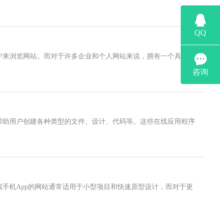
PP来浏览网站。而对于许多企业和个人网站来说，拥有一个具有独
于帮助用户创建各种类型的文件、设计、代码等。这些在线应用程序
成手机App的网站通常适用于小型项目和快速原型设计，而对于更