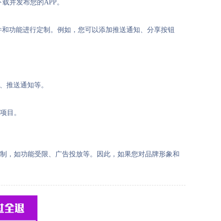
下载并发布您的APP。
多样化组件和功能进行定制。例如，您可以添加推送通知、分享按钮
钮、推送通知等。
o项目。
限制，如功能受限、广告投放等。因此，如果您对品牌形象和