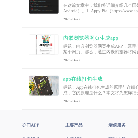
在这篇文章中，我们将详细介绍几个国
Android）。1. Appy Pie（https://www.a
2023-04-27
内嵌浏览器网页生成app
标题：内嵌浏览器网页生成APP：原理
某个网页。那么，通过内嵌浏览器将网
2023-04-27
app在线打包生成
标题：App在线打包生成的原理与详细
成，它的原理是什么？本文将为您详细介
2023-04-27
亦门APP
主要产品
增值服务