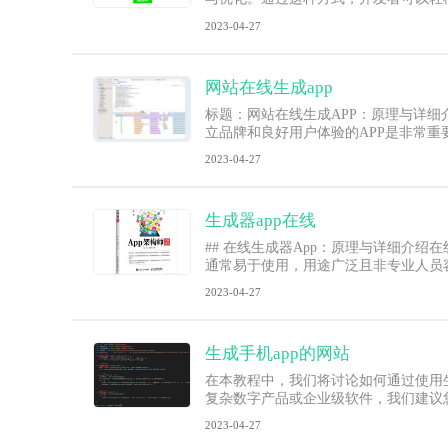
2023-04-27
网站在线生成app
标题：网站在线生成APP：原理与详
立品牌和良好用户体验的APP是非常重
2023-04-27
生成器app在线
## 在线生成器App：原理与详细介
通常易于使用，用途广泛且非专业人员容
2023-04-27
生成手机app的网站
在本教程中，我们将讨论如何通过使用
复杂数字产品或企业级软件，我们建议
2023-04-27