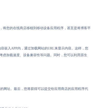
P，将您的在线商店移植到移动设备应用程序，甚至是将博客平
页内容嵌入APP内，通过加载网站的URL来显示内容。这样，您
需考虑加载速度、设备兼容性等问题。同时，您可以利用原生
入您的网址。最后，您将获得可以提交给应用商店的应用程序代