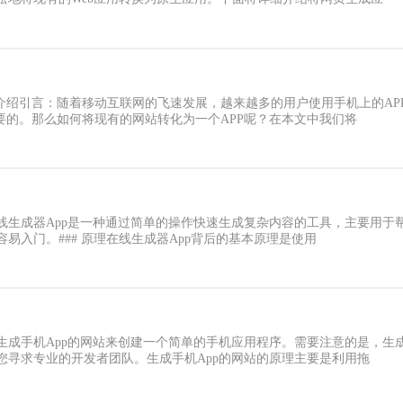
细介绍引言：随着移动互联网的飞速发展，越来越多的用户使用手机上的A
要的。那么如何将现有的网站转化为一个APP呢？在本文中我们将
绍在线生成器App是一种通过简单的操作快速生成复杂内容的工具，主要用
易入门。### 原理在线生成器App背后的基本原理是使用
生成手机App的网站来创建一个简单的手机应用程序。需要注意的是，生
您寻求专业的开发者团队。生成手机App的网站的原理主要是利用拖