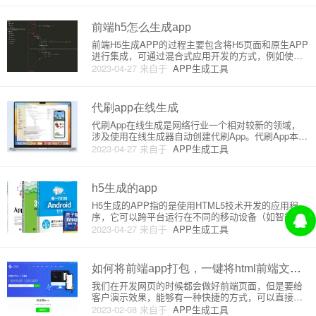
网页内容嵌入到一个平台原生的 WebView 组件中，
实
前端h5怎么生成app
前端H5生成APP的过程主要包含将H5页面和原生APP
进行集成，可通过混合式应用开发的方式，例如使用C
ordova、PhoneGap或React Native等技术实现。下
2023-04-27
来自于
APP生成工具
面，我将通过Cordova的方式为您详细介绍生成APP
的原理和实践。原理：1. 混合
代刷app在线生成
代刷App在线生成是网络行业一个相对较新的领域，
涉及使用在线生成器自动创建代刷App。代刷App本质
上是一个自动化的订单处理系统，通过这类应用程
2023-04-27
来自于
APP生成工具
序，用户可以交由软件处理特定的任务。这类任务主
要集中在游戏、社交媒体等领域，例如：游戏币充
值、游戏级别升级、社交
h5生成的app
H5生成的APP指的是使用HTML5技术开发的应用程
序，它可以跨平台运行在不同的移动设备（如智能手
机、平板电脑）上。HTML5是一种Web开发标准，支
2023-04-27
来自于
APP生成工具
持更丰富的多媒体、交互性和访问能力。H5生成的AP
P结合了网页浏览器和原生APP的优势，既方便开
发，又能为
如何将前端app打包，一键将html前端文件打包成APP？
我们在开发网页的时候都会做好前端页面，但是要给
客户演示效果，能够有一种快捷的方式，可以直接将
前端代码直接打包成APP呢？ 答案是肯定的，随着移
2023-02-08
来自于
APP生成工具