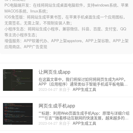
PC电脑端开发：在线将网站生成桌面电脑软件，支持windows系统、苹果
MACOS系统、linux系统；
IOS免签版：将网站生成苹果书签，在苹果手机桌面生成一个应用图标，
无需签名，无需上架，不限制安装人数；
小程序生态：将网站生成小程序，兼容微信、抖音、百度、支付宝、QQ
等主流小程序生态；
增值服务：APP软著代办、APP上架appstore、APP上架谷歌、APP上架
应用商店、APP广告变现
让网页生成app
在这篇文章中，我们将探讨如何将网页生成为APP。
APP（应用程序）通常类似于智能手机或平板电脑等
移动设备上的特定软件。网页则通过浏览器访问。将
2023-04-27
来自于
APP生成工具
网页转换为APP可以让用户更流畅地访问您的在线内
容，同时使他们享受原生应用的便捷性。我们将介绍
一种将网页转换为AP
网页生成手机app
**标题：利用Web页面生成手机App：原理与详细介绍
****引言**随着移动互联网的快速发展，越来越多的企
业和个人都有了自己的移动应用。然而，对于许多初
2023-04-27
来自于
APP生成工具
学者来说，如何将网页转化为手机App仍然是一个挑
战。本文将详细向您介绍如何将网页生成为移动应用