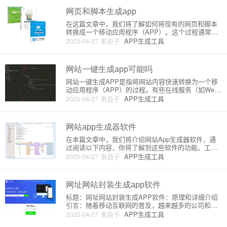
的原理与
网页和脚本生成app
在这篇文章中，我们将了解如何将现有的网页和脚本
转换成一个移动应用程序（APP）。这个过程通常称
为封装或者混合开发。封装或混合应用允许开发者在
2023-04-27
来自于
APP生成工具
一个原生应用程式外壳中运行一个网页，从而将现有
的网站转换成一个可以在 iOS 和 Android 平台上使用
的应用程
网站一键生成app可能吗
网站一键生成APP是指将网站内容快速转换为一个移
动应用程序（APP）的过程。有些在线服务（如Web
View、AppyPie等）允许您仅需几次点击就能实现这
2023-04-27
来自于
APP生成工具
一点。以下是网站一键生成APP的原理和详细介绍。
原理：1. WebView技术：WebView是一种内
网站app生成器软件
在本篇文章中，我们将介绍网站App生成器软件，通
过阅读以下内容，你将了解到这些软件的功能、工作
原理，以及一些市场上备受欢迎的网站App生成器。
2023-04-27
来自于
APP生成工具
网站App生成器软件是一种可以将现有网站转化为适
用于移动设备的应用程序的工具。这些软件使用户能
够通过简单的操作，将
网址网站封装生成app软件
标题：网址网站封装生成APP软件：原理和详细介绍
引言：随着移动互联网的普及，越来越多的公司和个
人开始将自己的网站转换为移动应用程序。一种快
2023-04-27
来自于
APP生成工具
速、经济的方法是使用网址网站封装生成APP软件，