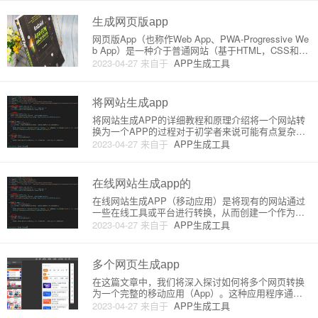
将现有的网站封装到一个APP中。本文将为您详细介
绍网址网站封装生成AP
生成网页版app
网页版App（也称作Web App、PWA-Progressive We
b App）是一种介于普通网站（基于HTML，CSS和Ja
vaScript构建）和原生应用（基于Android，iOS等特
2023-04-27
来自于
APP生成工具
定平台构建）之间的应用程序。它能够以原生应用的
形式在设备上运行
将网站生成app
将网站生成APP的详细教程和原理介绍将一个网站转
换为一个APP的过程对于初学者来说可能有点复杂，
但通过本教程，你将了解到将网站生成APP的基本原
2023-04-27
来自于
APP生成工具
理和详细介绍。在这个过程中，你将通过创建一个简
单的Web应用程序，然后使用网页视图（Webview）
将其转换为原
在线网站生成app的
在线网站生成APP（移动应用）是将现有的网站通过
一些在线工具或平台进行转换，从而创建一个作为手
机、平板等移动设备上原生应用的程序。这些移动应
2023-04-27
来自于
APP生成工具
用将网站内容优化到移动设备上，并提供更优质的用
户体验。现在让我们详细了解在线网站生成APP的原
理和方法。原理：1.
多个网页生成app
在这篇文章中，我们将深入探讨如何将多个网页转换
为一个完整的移动应用（App）。这种应用程序通常
被称为"混合应用（Hybrid App）"，它们结合了本地应
2023-04-27
来自于
APP生成工具
用程序和网页应用程序的优势。混合应用可以通过将