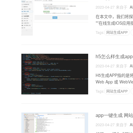
2023-04-27
来自于
A
在本文中，我们将探讨
**在线生成iOS应
常为那些没有专业编
Tags:
网站生成APP
h5怎么样生成app
2023-04-27
来自于
A
H5生成APP指的
Web App 或 W
件（WebView），
Tags:
网站生成APP
app一键生成 网
2023-04-27
来自于
A