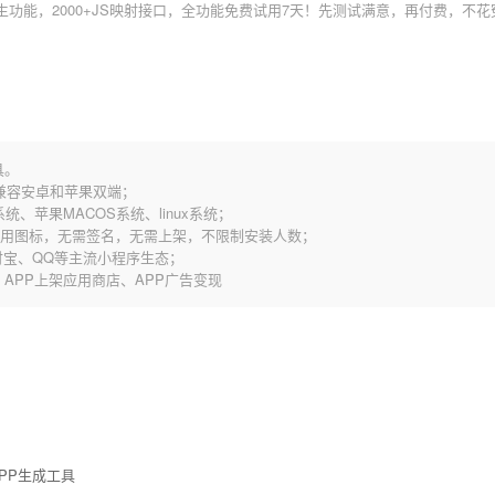
原生功能，2000+JS映射接口，全功能免费试用7天！先测试满意，再付费，不
具。
，兼容安卓和苹果双端；
统、苹果MACOS系统、linux系统；
应用图标，无需签名，无需上架，不限制安装人数；
宝、QQ等主流小程序生态；
歌、APP上架应用商店、APP广告变现
PP生成工具