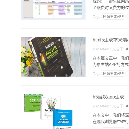
标题：一键生成网站
个既费时又费力的过
就显得非常有用。在
Tags:
网站生成APP
html5生成苹果端
2023-04-27
来自于
A
在本篇文章中，我们
为原生端APP的方式
标准，以简化Web
Tags:
网站生成APP
h5游戏app生成
2023-04-27
来自于
A
在本文中，我们将深
在现代浏览器中进行
avaScript。让