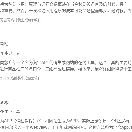
换为移动应用：原理与详细介绍概述在当今移动设备普及的时代，拥有一
越重要。然而，开发移动应用程序的成本可能令您望而却步。这时候，将
动应用程序就成为了一个明智的选择。在这篇文
网址网站封装生成app软件
成网站
PP生成工具
向您介绍一个名为淘宝APP代码生成网站的在线工具。这个工具的主要
上进行商品推广的淘口令，二维码或短链接。接下来，我将详细解释这个
要的淘宝APP代码。### 淘宝AP
网址网站封装生成app软件
app
PP生成工具
APP（详细教程）将手机网站生成为APP，实际上是创建一个原生App（通
在其内部嵌入一个WebView，用于加载网站内容。这种方法称为混合Ap