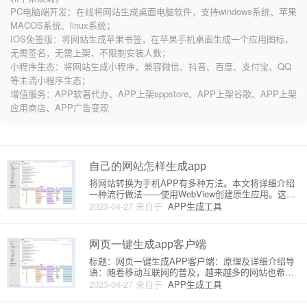
PC电脑端开发：在线将网站生成桌面电脑软件，支持windows系统、苹果
MACOS系统、linux系统；
IOS免签版：将网站生成苹果书签，在苹果手机桌面生成一个应用图标，
无需签名，无需上架，不限制安装人数；
小程序生态：将网站生成小程序，兼容微信、抖音、百度、支付宝、QQ
等主流小程序生态；
增值服务：APP软著代办、APP上架appstore、APP上架谷歌、APP上架
应用商店、APP广告变现
自己的网站怎样生成app
将网站转换为手机APP有多种方法。本文将详细介绍
一种流行做法——使用WebView创建原生应用。这种
方法适用于Android和iOS平台。我们会分别介绍基于
2023-04-27
来自于
APP生成工具
Android和iOS的App生成过程。一、Android平台需要
具备的基本技能：对Java或Kot
网页一键生成app客户端
标题：网页一键生成APP客户端：原理及详细介绍导
语：随着移动互联网的普及，越来越多的网站也希望
拥有自己的移动客户端。但开发APP可能需要投入大
2023-04-27
来自于
APP生成工具
量时间和精力，这时候网页一键生成APP客户端将成
为一种便捷的解决方案。本文将为您详细介绍网页一