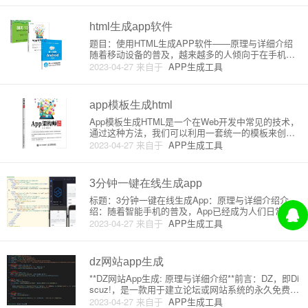
这对于入门级人员尤其具有参考价值。一、JS
html生成app软件
题目：使用HTML生成APP软件——原理与详细介绍
随着移动设备的普及，越来越多的人倾向于在手机或
平板电脑上进行各种操作。对于开发者来说，创建一
2023-04-27
来自于
APP生成工具
个原生移动应用程序需要具备各种技能，如iOS或And
roid开发、熟悉Swift或Java等。然而，HTML5技术
app模板生成html
App模板生成HTML是一个在Web开发中常见的技术，
通过这种方法，我们可以利用一套统一的模板来创建
出符合不同需求的HTML页面，而不需要为每个页面都
2023-04-27
来自于
APP生成工具
编写一套完整的HTML代码。这种方法可以显著提高开
发效率，同时也方便后续的维护和更新。下面我们来
详细了解一
3分钟一键在线生成app
标题：3分钟一键在线生成App：原理与详细介绍介
绍：随着智能手机的普及，App已经成为人们日常生
活中不可或缺的一部分。有人可能会觉得制作App是
2023-04-27
来自于
APP生成工具
一项复杂且专业的任务。但其实，如今有许多在线工
具能在短短3分钟内帮助你生成属于自己的App，这篇
文章将为你揭示这
dz网站app生成
**DZ网站App生成: 原理与详细介绍**前言：DZ，即Di
scuz!，是一款用于建立论坛或网站系统的永久免费开
源程序。此篇文章将详细介绍如何将DZ网站生成为Ap
2023-04-27
来自于
APP生成工具