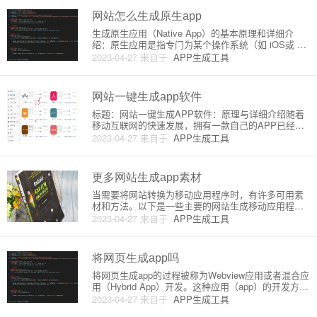
键生成APP客户端的
网站怎么生成原生app
生成原生应用（Native App）的基本原理和详细介
绍：原生应用是指专门为某个操作系统（如 iOS或 An
droid）开发的应用程序，能够充分利用设备的特性和
2023-04-27
来自于
APP生成工具
功能，并提供更好的用户体验。这通常需要使用 Obje
ctive-C、Swift（对于iOS）或
网站一键生成app软件
标题：网站一键生成APP软件：原理与详细介绍随着
移动互联网的快速发展，拥有一款自己的APP已经成
为企业和个人站长的刚需。为了降低APP开发的门
2023-04-27
来自于
APP生成工具
槛，一些网站一键生成APP软件应运而生。本文将为
大家详细介绍网站一键生成APP软件的原理及其使用
方法。一、网站一键
更多网站生成app素材
当需要将网站转换为移动应用程序时，有许多可用素
材和方法。以下是一些主要的网站生成移动应用程序
所需的原理和详细介绍。1. 原理：基于WebView的移
2023-04-27
来自于
APP生成工具
动应用将现有的网站转化为移动应用程序的一种简单
方法是使用WebView。WebView是一个界面元素，可
以嵌
将网页生成app吗
将网页生成app的过程被称为Webview应用或者混合应
用（Hybrid App）开发。这种应用（app）的开发方法
是将现有的网站应用通过一个网页容器（Webview控
2023-04-27
来自于
APP生成工具
件）嵌入到移动应用之中。下面是关于Webview应用