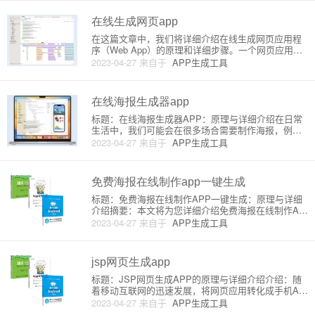
开发的原理与详细介绍。原理：WebV
在线生成网页app
在这篇文章中，我们将详细介绍在线生成网页应用程
序（Web App）的原理和详细步骤。一个网页应用程
序，通常是一个响应式的、可在各种设备上运行的网
2023-04-27
来自于
APP生成工具
站，它的功能类似于传统的桌面或移动应用程序。在
线生成网页应用程序的工具或平台使您无需编码或开
发经验，就可以轻松创
在线海报生成器app
标题：在线海报生成器APP：原理与详细介绍在日常
生活中，我们可能会在很多场合需要制作海报，例如
促销活动、宣传活动或者是个人用途等。而在线海报
2023-04-27
来自于
APP生成工具
生成器 APP 正是为了满足这种需求，让用户可以快速
且轻松地制作出专业级别的海报。在这篇文章中，我
们将详细介绍在线海
免费海报在线制作app一键生成
标题：免费海报在线制作APP一键生成：原理与详细
介绍摘要：本文将为您详细介绍免费海报在线制作AP
P的原理，并推荐一些实用的APP供您选择。正文：
2023-04-27
来自于
APP生成工具
现如今，海报已经普遍出现在我们的生活中，包括营
销宣传、品牌推广、活动策划等。好的海报设计既能
吸引眼球，也能帮助展
jsp网页生成app
标题：JSP网页生成APP的原理与详细介绍介绍：随
着移动互联网的迅速发展，将网页应用转化成手机AP
P成为了一种趋势。本文将为您介绍如何使用JSP（Ja
2023-04-27
来自于
APP生成工具
va Server Pages）网页生成APP的原理及相关方法。