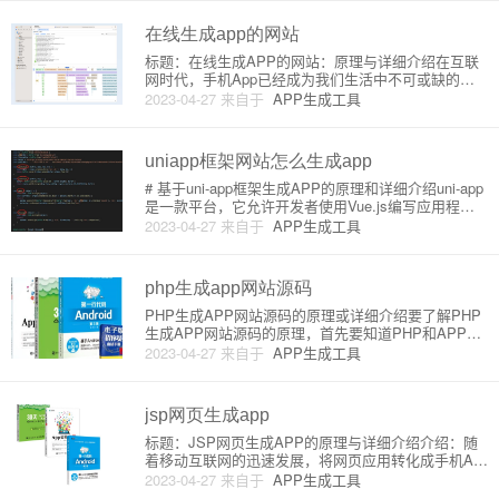
访问者在移动设备上获得更好的体验。本文将向您展
示如何在不使用任何编程
在线生成app的网站
标题：在线生成APP的网站：原理与详细介绍在互联
网时代，手机App已经成为我们生活中不可或缺的一
部分。随着智能手机市场的不断扩大，许多企业都希
2023-04-27
来自于
APP生成工具
望创建自己的应用程序，进一步扩大影响力。然而，
开发一款App并不容易，尤其是对于非程序员的人来
说。在线生成App的
uniapp框架网站怎么生成app
# 基于uni-app框架生成APP的原理和详细介绍uni-app
是一款平台，它允许开发者使用Vue.js编写应用程
序，并将其编译为多个平台的原生应用或小程序，例
2023-04-27
来自于
APP生成工具
如iOS、Android、微信小程序等。让我们了解一下使
用uni-app生成APP的原理及详细
php生成app网站源码
PHP生成APP网站源码的原理或详细介绍要了解PHP
生成APP网站源码的原理，首先要知道PHP和APP的
概念。PHP是一种开源的、广泛应用的服务器端脚本
2023-04-27
来自于
APP生成工具
语言，它通常用于创建动态网站和Web应用程序；而A
PP（应用程序）是一种运行于智能手机、平板电脑等
移动设
jsp网页生成app
标题：JSP网页生成APP的原理与详细介绍介绍：随
着移动互联网的迅速发展，将网页应用转化成手机AP
P成为了一种趋势。本文将为您介绍如何使用JSP（Ja
2023-04-27
来自于
APP生成工具
va Server Pages）网页生成APP的原理及相关方法。