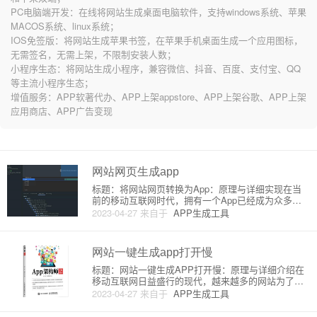
PC电脑端开发：在线将网站生成桌面电脑软件，支持windows系统、苹果
MACOS系统、linux系统；
IOS免签版：将网站生成苹果书签，在苹果手机桌面生成一个应用图标，
无需签名，无需上架，不限制安装人数；
小程序生态：将网站生成小程序，兼容微信、抖音、百度、支付宝、QQ
等主流小程序生态；
增值服务：APP软著代办、APP上架appstore、APP上架谷歌、APP上架
应用商店、APP广告变现
网站网页生成app
标题：将网站网页转换为App：原理与详细实现在当
前的移动互联网时代，拥有一个App已经成为众多网
站的标配。但如何将一个网站或网页轻松地转换为一
2023-04-27
来自于
APP生成工具
个App呢？本篇文章将详细介绍将网站网页转换为App
的原理和一些常用方法。一、原理简介在将网站网页
转换为App时，
网站一键生成app打开慢
标题：网站一键生成APP打开慢：原理与详细介绍在
移动互联网日益盛行的现代，越来越多的网站为了更
好地服务于移动设备用户，都会选择将自己的网站通
2023-04-27
来自于
APP生成工具
过一键生成APP的方式进行手机端推广。然而，用户
可能会发现这类生成的APP在打开过程中往往相较于