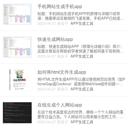
原生APP存在速度上
手机网站生成手机app
标题：手机网站生成手机APP的原理与详细介绍导
语：随着移动互联网的飞速发展，手机APP已经成为
了生活的一部分，而将网站转化为手机APP又是一种
2023-04-27
来自于
APP生成工具
如何实现呢？本文将为你详细介绍手机网站生成手机A
PP的原理及步骤。一、手机网站生成手机APP的原理
1. WebVi
快速生成网站app
标题：快速生成网站APP（原理与详细介绍）简介：
这篇文章旨在帮助初学者快速了解如何基于现有网站
生成APP，将从原理和详细操作两个层面进行讲解。
2023-04-27
来自于
APP生成工具
目录：1. 简介2. 网站APP生成的原理3. 实现过程：从
网站到APP 3.1. 准备工具和环境 3.2
如何将html文件生成app
将HTML文件生成APP可以通过使用网页应用壳（如P
honeGap或Cordova）或使用WebView组件创建一个
原生应用。这里我将详细介绍两种方法来实现这个转
2023-04-27
来自于
APP生成工具
换。方法一：使用PhoneGap/CordovaPhoneGap和Co
rdova实质上是同一个
在线生成个人网站app
在这个技术高度发达的世界，拥有一个个人网站的重
要性日益凸显。个人网站可以用来展示您的工作、创
意、技能和经验。为了实现这一目标，通过将您的个
2023-04-27
来自于
APP生成工具
人网站转换成一个易于访问和使用的app，可以让您的