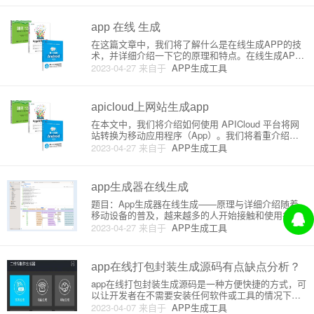
这对于入门级人员尤其具有参考价值。一、JS
app 在线 生成
在这篇文章中，我们将了解什么是在线生成APP的技
术，并详细介绍一下它的原理和特点。在线生成APP
技术允许用户通过使用在线平台，无需编程知识，轻
2023-04-27
来自于
APP生成工具
松地创建各种移动应用程序。接下来，我们将逐步解
析在线生成APP的基本概念和工作原理。1. 在线生成
APP：概述在线
apicloud上网站生成app
在本文中，我们将介绍如何使用 APICloud 平台将网
站转换为移动应用程序（App）。我们将着重介绍网
站生成App的原理以及详细的操作步骤。### 原理API
2023-04-27
来自于
APP生成工具
Cloud 是一个开发者可以使用 HTML5、CSS3 和 Jav
aScript 构建原生应用程
app生成器在线生成
题目：App生成器在线生成——原理与详细介绍随着
移动设备的普及，越来越多的人开始接触和使用各种A
pp应用。对于那些想要创建自己的应用程序，但没有
2023-04-27
来自于
APP生成工具
编程经验的人来说，App生成器可能是一个非常有吸
引力的选择。在本文中，我们将详细介绍在线App生
成器的基本原理，
app在线打包封装生成源码有点缺点分析？
app在线打包封装生成源码是一种方便快捷的方式，可
以让开发者在不需要安装任何软件或工具的情况下，
通过网页界面上传自己的app文件，选择需要的平台和
2023-04-07
来自于
APP生成工具