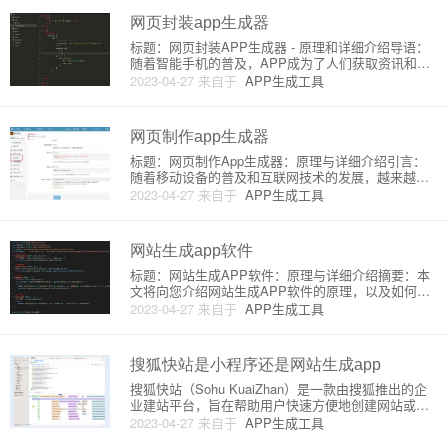
生成APP的原理网页生成A
网页封装app生成器
标题：网页封装APP生成器 - 原理和详细介绍导语：
随着智能手机的普及，APP成为了人们获取资讯和服
务的主要途径。然而，并非所有网站都有专业的APP
2023-04-27
来自于
APP生成工具
开发团队去开发原生应用程序。网页封装APP生成器
便是一种解决方案，它允许你将现有的网站快速转换
成移动APP，
网页制作app生成器
标题：网页制作App生成器：原理与详细介绍引言：
随着移动设备的普及和互联网技术的发展，越来越多
的人喜欢使用手机App访问不同的网站和服务。对于
2023-04-27
来自于
APP生成工具
企业、个人博主以及开发者来说，将自己的网站转化
为移动应用程序是一个非常有效的方式，以提高网站
能见度和用户体验。本文
网站生成app软件
标题：网站生成APP软件：原理与详细介绍摘要：本
文将向您介绍网站生成APP软件的原理，以及如何通
过这些软件将您的网站转换为移动APP。本文将帮助
2023-04-27
来自于
APP生成工具
初学者了解这一流行趋势的基本知识和使用方法。
一、网站生成APP软件的原理随着移动互联网的快速
发展，越来越多的企业
搜狐快站是小程序还是网站生成app
搜狐快站（Sohu KuaiZhan）是一款由搜狐推出的企
业建站平台，旨在帮助用户快速方便地创建网站或应
用程序。搜狐快站并不是一个小程序，它提供了一整
2023-04-27
来自于
APP生成工具
套网站建设、设计、运营及推广的解决方案，以满足