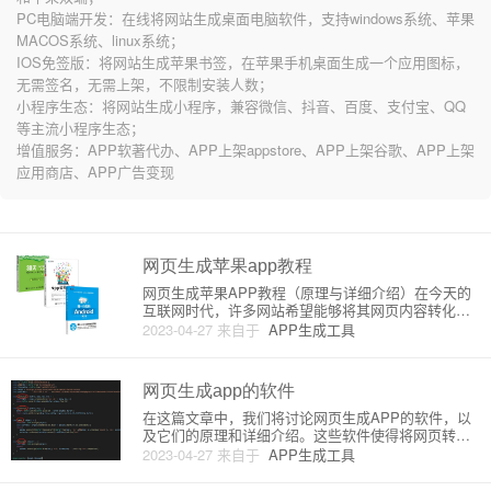
PC电脑端开发：在线将网站生成桌面电脑软件，支持windows系统、苹果
MACOS系统、linux系统；
IOS免签版：将网站生成苹果书签，在苹果手机桌面生成一个应用图标，
无需签名，无需上架，不限制安装人数；
小程序生态：将网站生成小程序，兼容微信、抖音、百度、支付宝、QQ
等主流小程序生态；
增值服务：APP软著代办、APP上架appstore、APP上架谷歌、APP上架
应用商店、APP广告变现
网页生成苹果app教程
网页生成苹果APP教程（原理与详细介绍）在今天的
互联网时代，许多网站希望能够将其网页内容转化为
移动端应用，以便能够更方便地为用户提供服务。在
2023-04-27
来自于
APP生成工具
苹果iOS平台上，有一种通过将网页生成为应用（Ap
p）的方法，即使用Web应用框架（WebView）。这种
方法可以将
网页生成app的软件
在这篇文章中，我们将讨论网页生成APP的软件，以
及它们的原理和详细介绍。这些软件使得将网页转换
成移动应用程序变得容易，不再需要编写复杂的代
2023-04-27
来自于
APP生成工具
码。这种技术对初学者非常友好，因为它们可以利用
现有的网页内容快速创建自定义应用程序。一、网页