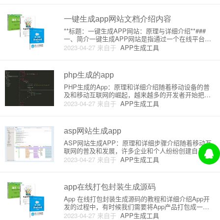
快速转换成为一个APP，从而提高用户体验。在这篇
文章中，我们将详细介绍
一键生成app网站文档介绍内容
**标题：一键生成APP网站：原理与详细介绍**###
一、简介一键生成APP网站是指通过一个在线平台或
者工具，帮助那些不懈编程的用户快速将他们的网站
2023-04-27
来自于
APP生成工具
转换成一个原生的移动APP。这种方法为个人和公司
创造了简单、轻量的APP解决方案，节省了大量的开
发时间和费
php生成的app
PHP生成的App：原理和详细介绍随着移动设备的普
及和移动互联网的崛起，越来越多的开发者开始把重
心转向了移动应用开发。此时，利用PHP生成移动应
2023-04-27
来自于
APP生成工具
用需跨平台、兼容搭配各类开发框架。在本文中，我
们将详细了解基于PHP生成移动应用的原理及其流
程。1. 原理PHP
asp网站生成app
ASP网站生成APP：原理和详细步骤介绍随着移动互
联网的普及和发展，许多企业和个人纷纷创建自己的
网站。对于使用ASP技术的站点，如何将其生成为AP
2023-04-27
来自于
APP生成工具
P工具，以便用户更方便地在移动设备上访问呢？在这
篇文章中，我们将从原理和具体实现步骤来介绍ASP
网站生成APP
app在线打包封装生成源码
App 在线打包封装生成源码的教程和详细介绍App开
发的过程中，有时候我们需要将App产品打包成一个
独立的文件，便于用户下载、安装和使用。在线打包
2023-04-27
来自于
APP生成工具