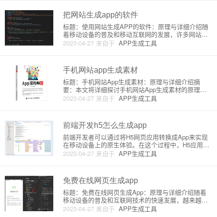
各种业务需求。下面详细介绍搜狐快站的原理和功
能：1. 网站生
把网站生成app的软件
标题：使用网站生成APP的软件：原理与详细介绍随
着移动设备的普及和移动互联网的发展，许多网站和
企业都希望拥有自己的移动应用程序（APP），以便
2023-04-27
来自于
APP生成工具
为用户提供更好的使用体验。然而，对于许多没有专
业开发资源的小公司来说，从头开始开发一个APP可
能既费时又费力。在这
手机网站app生成素材
标题：手机网站App生成素材：原理与详细介绍摘
要：本文将详细探讨手机网站App生成素材的原理，
包括如何将网站转化为App，常用的App开发框架，以
2023-04-27
来自于
APP生成工具
及注意事项。本教程适合初学者和希望了解相关领域
的人员阅读。一、什么是手机网站App手机网站App，
是指将一个网
前端开发h5怎么生成app
前端开发者可以通过将H5网页应用转换成App来实现
在移动设备上的原生体验。在这个过程中，H5应用将
打包成一个原生应用，并且能够访问设备的原生功
2023-04-27
来自于
APP生成工具
能，例如相机、通讯录等。接下来我将详细介绍H5如
何生成App（即混合移动应用）的原理和步骤。1. 原
理将H5应用转
免费在线网页生成app
标题：免费在线网页生成App：原理与详细介绍随着
移动设备的普及和互联网技术的快速发展，越来越多
的人希望通过手机或平板电脑访问网页。为了满足这
2023-04-27
来自于
APP生成工具
个需求，有很多免费在线工具可以帮助你将你的网页