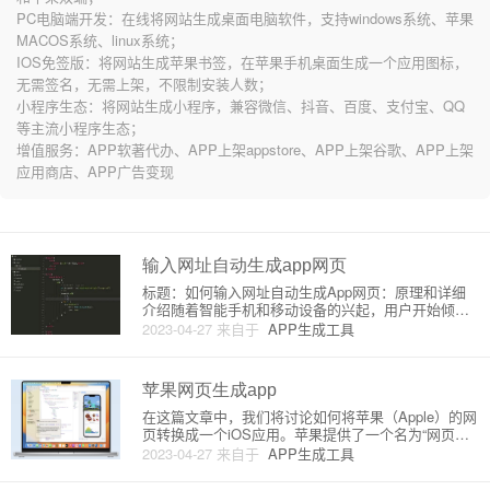
PC电脑端开发：在线将网站生成桌面电脑软件，支持windows系统、苹果
MACOS系统、linux系统；
IOS免签版：将网站生成苹果书签，在苹果手机桌面生成一个应用图标，
无需签名，无需上架，不限制安装人数；
小程序生态：将网站生成小程序，兼容微信、抖音、百度、支付宝、QQ
等主流小程序生态；
增值服务：APP软著代办、APP上架appstore、APP上架谷歌、APP上架
应用商店、APP广告变现
输入网址自动生成app网页
标题：如何输入网址自动生成App网页：原理和详细
介绍随着智能手机和移动设备的兴起，用户开始倾向
于使用网页应用（Web Apps）进行日常操作。网页应
2023-04-27
来自于
APP生成工具
用相较于传统应用具有更多优势，如跨平台、易于更
新、容易维护等。为了满足这一需求，许多开发者都
希望快速将现有的
苹果网页生成app
在这篇文章中，我们将讨论如何将苹果（Apple）的网
页转换成一个iOS应用。苹果提供了一个名为“网页视
图”（WebView）的工具，允许开发者将现有的网页嵌
2023-04-27
来自于
APP生成工具
套到本地应用中。我们将详细介绍这个过程的原理，
以及如何搭建一个简单的网页应用。一、原理1. Web