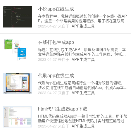
这两种方法各有优缺点，因此选择哪种方
小说app在线生成
在本教程中，我将详细概述如何创建一个在线小说AP
P。这是一个非常实用的应用程序，用于将在互联网上
找到的小说在线 阅读和存储。我们将使用各种在线工
2023-04-27
来自于
APP生成工具
具和库来构建我们的应用程序。以下是创建在线小说A
PP的重点步骤和原理：第一步：确定目标平台首先，
你需要确定为哪个
在线打包生成app
标题：在线打包生成APP：原理及详细介绍摘要：本
文将详细解释在线打包生成APP的工作原理，包括常
见的在线打包平台和相关概念。同时，我们还将带领
2023-04-27
来自于
APP生成工具
您完成一个简单的在线APP打包实例，让您快速了解
并入门该技术。目录：1. 什么是在线打包生成APP？
2. 在线打包
代刷app在线生成
代刷App在线生成是网络行业一个相对较新的领域，
涉及使用在线生成器自动创建代刷App。代刷App本质
上是一个自动化的订单处理系统，通过这类应用程
2023-04-27
来自于
APP生成工具
序，用户可以交由软件处理特定的任务。这类任务主
要集中在游戏、社交媒体等领域，例如：游戏币充
值、游戏级别升级、社交
html代码生成器app下载
HTML代码生成器App是一款非常实用的工具，用于帮
助用户快速轻松地创建HTML代码并实时预览编写过程
中的效果。对于初学者和那些不想从头编写HTML代
2023-04-27
来自于
APP生成工具
码，或者没有足够时间学习HTML基本语法的人来说，