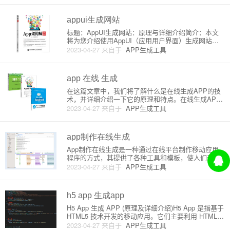
这款App非常适用。以下是HTML代码生成器App的原
理
appui生成网站
标题：AppUI生成网站：原理与详细介绍简介：本文
将为您介绍使用AppUI（应用用户界面）生成网站的
基本原理、优势以及如何选择和使用合适的AppUI框
2023-04-27
来自于
APP生成工具
架。目录：1. AppUI简介2. AppUI生成网站的原理3.
选择合适的AppUI框架4. 常见的Ap
app 在线 生成
在这篇文章中，我们将了解什么是在线生成APP的技
术，并详细介绍一下它的原理和特点。在线生成APP
技术允许用户通过使用在线平台，无需编程知识，轻
2023-04-27
来自于
APP生成工具
松地创建各种移动应用程序。接下来，我们将逐步解
析在线生成APP的基本概念和工作原理。1. 在线生成
APP：概述在线
app制作在线生成
App制作在线生成是一种通过在线平台制作移动应用
程序的方式，其提供了各种工具和模板，使人们无需
专业技能就可以轻松创建手机应用。这种方法逐渐流
2023-04-27
来自于
APP生成工具
行起来，因为越来越多的人希望在移动设备上访问信
息和服务。在本文中，我们将详细介绍在线生成App
的原理和特点，以及如何
h5 app 生成app
H5 App 生成 APP (原理及详细介绍)H5 App 是指基于
HTML5 技术开发的移动应用。它们主要利用 HTML、
CSS 和 JavaScript 等 Web 技术进行开发，可以在各
2023-04-27
来自于
APP生成工具