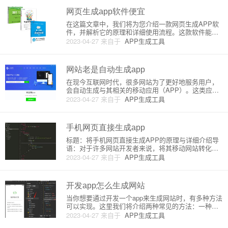
V
网页生成app软件便宜
在这篇文章中，我们将为您介绍一款网页生成APP软
件，并解析它的原理和详细使用流程。这款软件能够
帮助您将网页轻松转化为移动应用程序，而且价格实
2023-04-27
来自于
APP生成工具
惠。1. 软件名：Web2AppWeb2App是一款功能齐全
且价格便宜的网页生成APP软件。它可以将您的网站
或网页转
网站老是自动生成app
在现今互联网时代，很多网站为了更好地服务用户，
会自动生成与其相关的移动应用（APP）。这类应用
通常与网站内容保持同步，为用户提供方便快捷的浏
2023-04-27
来自于
APP生成工具
览体验。而网站自动生成APP的过程依赖于一系列技
术手段和原理。在本文中，我们将深入探讨网站是如
何自动生成APP，以及
手机网页直接生成app
标题：将手机网页直接生成APP的原理与详细介绍导
语：对于许多网站开发者来说，将其移动网站转化为A
PP是一种吸引更多用户并提高访问量的有效方法。这
2023-04-27
来自于
APP生成工具
篇文章将为您详细解析将网页直接生成APP的原理及
操作方法。目录：1. 网页应用与原生应用的区别2. 将
网页直接生
开发app怎么生成网站
当你想要通过开发一个app来生成网站时，有多种方法
可以实现。这里我们将介绍两种常见的方法：一种是
基于 WebView 的混合式开发方法（如Cordova、Ionic
2023-04-27
来自于
APP生成工具
等）；另一种是使用原生的iOS或Android开发方法。