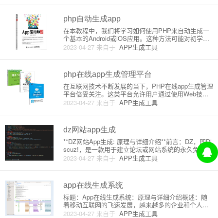
门槛，尤其适合那些没有太多技术背景的人使用。1.
在线生成APP系统
php自动生成app
在本教程中，我们将学习如何使用PHP来自动生成一
个基本的Android或iOS应用。这种方法可能对初学者
或那些希望建立自己的应用原型的开发者非常有用。
2023-04-27
来自于
APP生成工具
自动生成的应用可以基于Web技术，如HTML、CSS
和JavaScript，并使用Apache Cordo
php在线app生成管理平台
在互联网技术不断发展的当下，PHP在线app生成管理
平台倍受关注。这类平台允许用户通过使用Web技术
轻松构建app应用，同时让开发者更高效地进行app设
2023-04-27
来自于
APP生成工具
计与管理。接下来，本文将详细地介绍在线app生成管
理平台，帮助大家了解此类服务的原理和益处。什么
是PHP
dz网站app生成
**DZ网站App生成: 原理与详细介绍**前言：DZ，即Di
scuz!，是一款用于建立论坛或网站系统的永久免费开
源程序。此篇文章将详细介绍如何将DZ网站生成为Ap
2023-04-27
来自于
APP生成工具
p，并解释其背后的工作原理。一、DZ网站App生成简
介DZ网站的App生成是将网站内容嵌入到
app在线生成系统
标题：App在线生成系统：原理与详细介绍概述：随
着移动互联网的飞速发展，越来越多的企业和个人希
望拥有属于自己的手机应用 (app)，以便为用户提供更
2023-04-27
来自于
APP生成工具