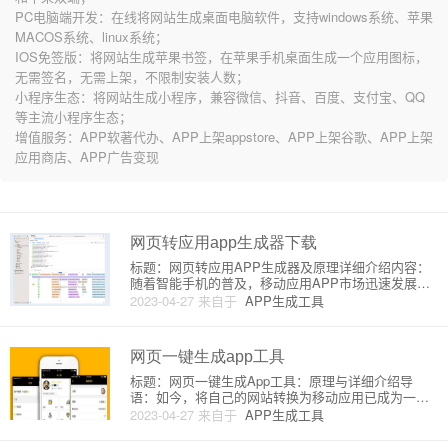
PC电脑端开发：在线将网站生成桌面电脑软件，支持windows系统、苹果
MACOS系统、linux系统；
IOS免签版：将网站生成苹果书签，在苹果手机桌面生成一个应用图标，
无需签名，无需上架，不限制安装人数；
小程序生态：将网站生成小程序，兼容微信、抖音、百度、支付宝、QQ
等主流小程序生态；
增值服务：APP软著代办、APP上架appstore、APP上架谷歌、APP上架
应用商店、APP广告变现
网页转应用app生成器下载
标题：网页转应用APP生成器及原理详细介绍内容：
随着智能手机的普及，移动应用APP市场迅速发展，
许多企业和个人希望自己的网站能够快速进入移动市
2023-04-27
来自于
APP生成工具
场。一种有效的方法是将网页转换为应用APP，同时
保留其功能和体验。在这篇文章中，我们将详细介绍
一些流行的网页转应用
网页一键生成app工具
标题：网页一键生成App工具：原理与详细介绍导
语：如今，将自己的网站转换为移动应用已成为一种
流行趋势。如果你也对此感兴趣，那么这篇文章将向
2023-04-27
来自于
APP生成工具
你介绍一款网页一键生成App的工具，以及相关原理
和详细介绍。让我们一起深入了解这个神奇的工具