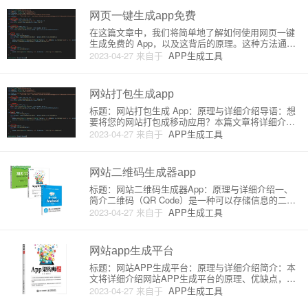
吧！一、什么是网页一键生成
网页一键生成app免费
在这篇文章中，我们将简单地了解如何使用网页一键
生成免费的 App，以及这背后的原理。这种方法通常
被称为将网页（Web）封装成原生应用程序（Native
2023-04-27
来自于
APP生成工具
App）。这对于许多初学者来说非常有用，可以节省
时间和精力。### 原理Web 应用程序和 Native
网站打包生成app
标题：网站打包生成 App：原理与详细介绍导语：想
要将您的网站打包成移动应用？本篇文章将详细介绍
网站打包生成 App 的原理和方法，让您的网站触手可
2023-04-27
来自于
APP生成工具
及！一、网站打包生成 App 的原理网站打包成 App
主要通过“混合式应用 (Hybrid App)”或“
网站二维码生成器app
标题：网站二维码生成器App：原理与详细介绍一、
简介二维码（QR Code）是一种可以存储信息的二维
图形码，广泛应用于网站、商品、广告等多个领域。
2023-04-27
来自于
APP生成工具
网站二维码生成器App可以帮助用户方便快捷地将网
址（URL）转换成二维码，只需使用手机扫描即可访
问对应网站。伴
网站app生成平台
标题：网站APP生成平台：原理与详细介绍简介：本
文将详细介绍网站APP生成平台的原理、优缺点，以
及如何选择一个适合的平台来将您的网站转化为移动
2023-04-27
来自于
APP生成工具
应用。目录：1. 网站app生成平台概述2. 原理及核心