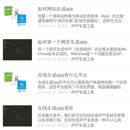
技术3. 优缺点4. 如何选择合适的网站app生成平台5.
如何网站生成app
创建一个将网站转换为移动应用程序（App）的过程
通常被称为“网页封装”或“网页容器化”。这种方法允许
开发人员使用现有的网站及其已有的功能和设计来快
2023-04-27
来自于
APP生成工具
速构建一个移动App。以下是将网站生成App的原理及
详细介绍：一、原理1. 使用Web视图容器：将现有的
网站嵌
如何将一个网页生成app
将一个网页生成APP（应用程序）的过程主要是由We
bView技术实现的。WebView是一个内嵌在原生APP
中的浏览器视窗，支持浏览网页、执行JS脚本等功
2023-04-27
来自于
APP生成工具
能，使得开发者可以直接将网页内容嵌入APP中，方
便用户通过APP直接访问网页。接下来我将详细介绍
将网页
在线生成app有什么平台
在线生成app的平台可以帮助用户快速地创建一个应用
程序，这些平台提供了可视化界面、拖放编辑器和便
捷的设计器工具，无需进行复杂的编码工作。以下是
2023-04-27
来自于
APP生成工具
一些知名的在线生成app的平台，以及他们的原理或详
细介绍。1. Appy Pie：一个流行的在线生成app平
台，用
在线生成app系统
在本篇文章中，我们将讨论在线生成APP系统的原理
以及详细介绍。在线生成APP系统是一种可以让用户
在不进行复杂程序设计的情况下创建移动应用程序的
2023-04-27
来自于
APP生成工具
解决方案。这种服务主要侧重于简易的操作和低入门