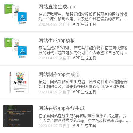
网站直接生成app
在这篇教程中，我将详细介绍如何将现有的网站转换
为一个原生移动应用，以及这个过程背后的原理。这
篇文章适合那些想要将网站扩展到移动平台的初学者
2023-04-27
来自于
APP生成工具
以及企业。首先，我们来了解一下为什么要将网站转
换为移动应用。随着智能手机的普及，移动应用的使
用量已经超过了桌面网站。因
网站生成app模板
网站生成APP模板：原理与详细介绍在互联网快速发
展的时代，越来越多的公司和个人希望将自己的网站
转化为移动应用程序，以便为用户提供便捷的移动端
2023-04-27
来自于
APP生成工具
体验。在这种情况下，网站生成APP模板成为了一种
流行的选择。本文将解释网站生成APP模板的原理，
并详细介绍相关知识。
网站制作app生成器
标题：网站制作APP生成器：原理与详细介绍随着智
能手机的普及，越来越多的人喜欢使用APP浏览网页
和获取信息。因此，将一个传统的网站转化成移动应
2023-04-27
来自于
APP生成工具
用程序(APP)变得越来越重要。今天我们将介绍关于网
站制作APP生成器的原理和详细介绍，帮助你轻松将
网站转化为AP
网站在线app在线生成
在了解网站在线生成App的原理和详细介绍之前，我
们需要了解两种类型的App：原生App和Web App。原
生App是为特定操作系统（如iOS或Android）设计并
2023-04-27
来自于
APP生成工具
直接安装在用户设备上的应用程序。相比之下，Web