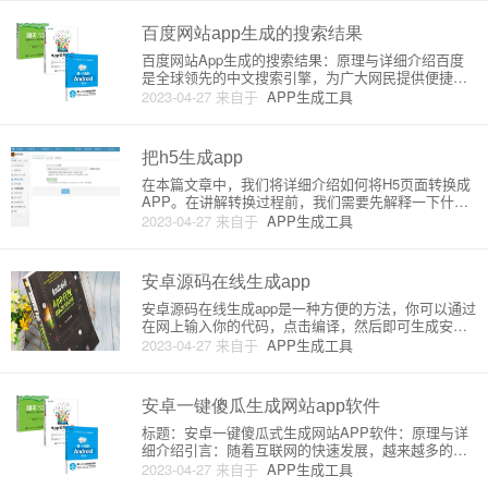
App是运行在用户设备上的网页浏览器中的应
百度网站app生成的搜索结果
百度网站App生成的搜索结果：原理与详细介绍百度
是全球领先的中文搜索引擎，为广大网民提供便捷、
准确的网络信息查找服务。在用户搜索网站时，百度
2023-04-27
来自于
APP生成工具
也为开发者和网站所有者提供了一种便捷的方式来生
成移动端网站App。在这篇文章中，我们将深入探讨
百度网站App生成搜索
把h5生成app
在本篇文章中，我们将详细介绍如何将H5页面转换成
APP。在讲解转换过程前，我们需要先解释一下什么
是H5页面和APP。H5页面是指使用HTML5技术开发
2023-04-27
来自于
APP生成工具
的网页，它在现代浏览器上能够流畅展示，同时实现
跨平台兼容。H5页面具有易于传播、便捷性、兼容性
高等优势。A
安卓源码在线生成app
安卓源码在线生成app是一种方便的方法，你可以通过
在网上输入你的代码，点击编译，然后即可生成安卓
应用程序。这种方法适用于初学者和没有经验的开发
2023-04-27
来自于
APP生成工具
者，因为它省去了像配置环境等一系列麻烦的操作。
接下来，我们将详细介绍一下这个过程，以及其中的
工作原理。1. 在线生
安卓一键傻瓜生成网站app软件
标题：安卓一键傻瓜式生成网站APP软件：原理与详
细介绍引言：随着互联网的快速发展，越来越多的人
开始依赖手机App来满足日常生活需求。对于网站管
2023-04-27
来自于
APP生成工具
理员来说，将网站转换为App，让用户随时随地访问