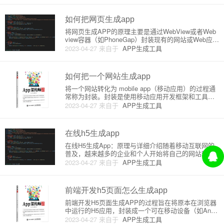
网站，是一个非常实用的功能。本教程将为您解析安
卓一键生成网站App
如何把网页生成app
将网页生成APP的原理主要是通过WebView或者Web
view容器（如PhoneGap）封装现有的网站或Web应
用，使其成为一个原生APP应用。以下是详细的步骤
2023-04-27
来自于
APP生成工具
和介绍：1. 了解WebView： WebView是一种在APP
应用中嵌入网页的技术。它允
如何把一个网站生成app
将一个网站转化为 mobile app（移动应用）的过程通
常称为封装。封装是使用移动应用开发框架和工具将
Web 应用转换为原生应用或混合应用的过程。下面是
2023-04-27
来自于
APP生成工具
一个详细的步骤说明，用来把一个网站生成为移动应
用。1. 选择一个开发框架： 在将网站转换为移动
在线h5生成app
在线H5生成App：原理与详细介绍随着移动互联网的
普及，越来越多的企业和个人开始将自己的网站转化
为手机App来拓展其影响力。其中，H5页面是最为简
2023-04-27
来自于
APP生成工具
单且快速的一种方式。在本篇文章中，我们将详细介
绍如何将在线H5页面生成App。**什么是H5页面？**H
5，也
前端开发h5页面怎么生成app
前端开发H5页面生成APP的过程旨在将原本在浏览器
中运行的H5应用，封装成一个可在移动设备（如Andr
oid和iOS）上运行的应用程序。这种方法通过使用混
2023-04-27
来自于
APP生成工具