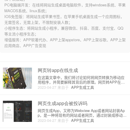
PC电脑端开发：在线将网站生成桌面电脑软件，支持windows系统、苹果
MACOS系统、linux系统；
IOS免签版：将网站生成苹果书签，在苹果手机桌面生成一个应用图标，
无需签名，无需上架，不限制安装人数；
小程序生态：将网站生成小程序，兼容微信、抖音、百度、支付宝、QQ
等主流小程序生态；
增值服务：APP软著代办、APP上架appstore、APP上架谷歌、APP上架
应用商店、APP广告变现
网页转app在线生成
在这篇文章中，我们将讨论如何将网页转换为移动应
用程序，并简要解释其背后的原理。网页转APP在线
生成：原理许多在线工具和平台可以将网页轻松地转
2023-04-27
来自于
APP生成工具
换为移动应用程序，这些工具通常都采用以下技术：
1. WebViewWebView 是一种在原生应用程序中嵌入
网页的技
网页生成app会被投诉吗
网页生成App，又称为Webview App或者网站封装Ap
p，是一种将现有的网站或者网页，通过封装成移动应
用程序（iOS或Android）的方式，使得用户能在手机
2023-04-27
来自于
APP生成工具
或者平板上方便地使用网站功能的技术。这种技术的
主要原理是使用操作系统提供的WebView组件