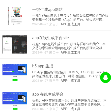
和资源来创建自己的APP应用的人来说是非常有吸引
力的。让我们来详细了解
一键生成app网站
一键生成app网站主要是提供给没有编程经验的用户快
速创建一个移动应用（App）的平台。通过这些网
站，用户可以简单地拖拽元件、上传自己的图片、视
2023-04-27
来自于
APP生成工具
频等内容，制作出个性化的App。这种原理大大降低
了应用开发的难度，让更多的人能够参与到移动互联
网创新创业中。在这篇
app在线生成平台site
标题：App在线生成平台：原理与详细介绍简介：本
文将为您详细介绍App在线生成平台的原理以及相关
网站，助您在不涉及复杂编程的情况下快速创建自己
2023-04-27
来自于
APP生成工具
的应用程序。正文：**什么是App在线生成平台**App
在线生成平台（App builder platform）是
h5 app 生成
H5 App 生成指的是使用 HTML5、CSS3 和 JavaScri
pt 等前端技术开发出的一种移动应用。H5 App 旨在
通过在不同平台的 Web 浏览器上运行，实现跨平台兼
2023-04-27
来自于
APP生成工具
容性，一次开发即可在多种设备上使用。本篇文章将
为您详细介绍 H5 App 的
app 在线生成平台
标题：APP在线生成平台：原理与详细介绍摘要：本
篇文章将带领读者了解APP在线生成平台的概述、功
能与原理，并通过步骤详解来引导新手用户快速掌握
2023-04-27
来自于
APP生成工具