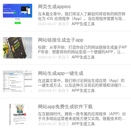
应用程序与原生
网页生成appios
在本篇文章中，我们将深入了解如何将现有的网页转
化为 iOS 应用程序（App）。当应用程序需要与现有
网站的内容进行互动时，这种技术非常有用。我们将
2023-04-27
来自于
APP生成工具
通过下面的流程来详细介绍这个转化步骤：1. 使用 W
ebView 组件2. 创建简单的 UI3. 实现导航功能
网站链接生成盒子app
标题：从零开始：打造你自己的网站链接生成盒子AP
P导语：想要将你的网站变成一个便捷的APP，让用
户更轻松地进行访问与分享？那么，网站链接生成盒
2023-04-27
来自于
APP生成工具
子APP正是你需要了解的技术。在本教程中，我们将
详细介绍如何打造网站链接生成盒子APP的原理和具
体步骤。一、什么是
网站生成app一键生成
在这篇文章中，我们将讨论网站生成应用（App）的
一键生成方法，以及这种方法背后的原理和详细介
绍。为了让您更好地了解这个过程，我们将首先介绍
2023-04-27
来自于
APP生成工具
网页应用程序（Web App）的概念以及它是如何发展
到一键生成的。接着，我们将讲解常见的工具和技
术，以及如何使用这些工
网站app免费生成软件下载
在互联网时代，拥有一款专属的应用程序（APP）对
于许多网站运营者来说既方便又实用。随着技术的不
断发展，市场上已经涌现出了许多可以免费生成网站A
2023-04-27
来自于
APP生成工具
PP的软件和在线服务，这类生成器原理主要是将原有