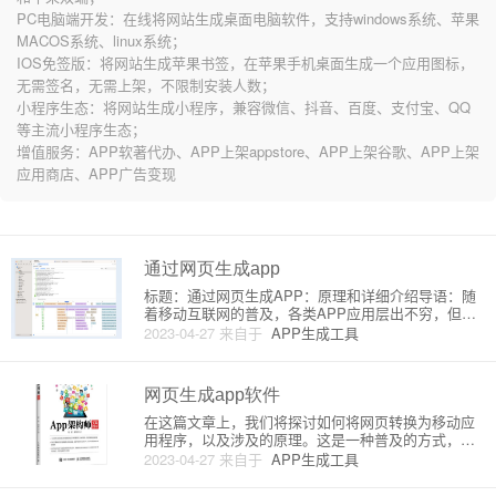
PC电脑端开发：在线将网站生成桌面电脑软件，支持windows系统、苹果
MACOS系统、linux系统；
IOS免签版：将网站生成苹果书签，在苹果手机桌面生成一个应用图标，
无需签名，无需上架，不限制安装人数；
小程序生态：将网站生成小程序，兼容微信、抖音、百度、支付宝、QQ
等主流小程序生态；
增值服务：APP软著代办、APP上架appstore、APP上架谷歌、APP上架
应用商店、APP广告变现
通过网页生成app
标题：通过网页生成APP：原理和详细介绍导语：随
着移动互联网的普及，各类APP应用层出不穷，但AP
P开发过程中的技术和成本门槛依然很高。今天我们将
2023-04-27
来自于
APP生成工具
探索一种简便的方法——将现有网站转化为APP应
用。在本篇文章中，我们将详细介绍这一过程的原理
和操作方法。1.
网页生成app软件
在这篇文章上，我们将探讨如何将网页转换为移动应
用程序，以及涉及的原理。这是一种普及的方式，让
企业和开发者能够将现有的 Web 应用迅速转换为移动
2023-04-27
来自于
APP生成工具
应用程序，无需重新编写代码。为了让您更好地了解
相关原理和细节，让我们从头开始。一、什么是 Web