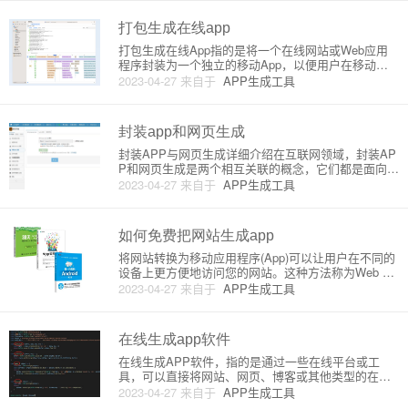
网站的内容和样式通过快速的方式封装到一个应用程
序中。本文将介绍几款
打包生成在线app
打包生成在线App指的是将一个在线网站或Web应用
程序封装为一个独立的移动App，以便用户在移动设
备上安装并使用。打包生成在线App的过程是把网页
2023-04-27
来自于
APP生成工具
应用程序的核心功能和视觉样式组合在一个原生应用
程序壳中。此外，它还支持用户访问设备的原生功能
（如摄像头、地理位
封装app和网页生成
封装APP与网页生成详细介绍在互联网领域，封装AP
P和网页生成是两个相互关联的概念，它们都是面向不
同需求的用户提供方便快捷的技术解决方案。本文将
2023-04-27
来自于
APP生成工具
详细介绍封装APP和网页生成的原理、优势及操作指
导。一、封装APP1. 定义封装APP是指将互联网站点
（比如网页
如何免费把网站生成app
将网站转换为移动应用程序(App)可以让用户在不同的
设备上更方便地访问您的网站。这种方法称为Web Ap
p或Progressive Web App (PWA)。下面是将网站免费
2023-04-27
来自于
APP生成工具
转换为App的详细教程。一、了解Web App和PWA的
概念与优势1. Web
在线生成app软件
在线生成APP软件，指的是通过一些在线平台或工
具，可以直接将网站、网页、博客或其他类型的在线
内容转换成一个可以在移动设备上运行的APP应用。
2023-04-27
来自于
APP生成工具
这种方式对于那些没有编程背景或是没有足够的时间