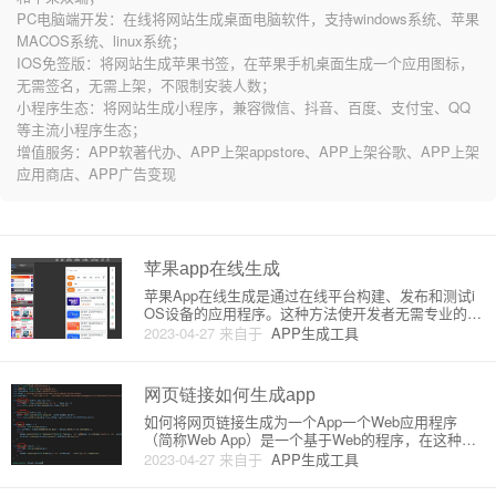
PC电脑端开发：在线将网站生成桌面电脑软件，支持windows系统、苹果
MACOS系统、linux系统；
IOS免签版：将网站生成苹果书签，在苹果手机桌面生成一个应用图标，
无需签名，无需上架，不限制安装人数；
小程序生态：将网站生成小程序，兼容微信、抖音、百度、支付宝、QQ
等主流小程序生态；
增值服务：APP软著代办、APP上架appstore、APP上架谷歌、APP上架
应用商店、APP广告变现
苹果app在线生成
苹果App在线生成是通过在线平台构建、发布和测试i
OS设备的应用程序。这种方法使开发者无需专业的开
发技能和复杂数学计算就能轻松快速地创建App。现
2023-04-27
来自于
APP生成工具
在市面上有很多在线App生成器可供选择，例如Appy
Pie，Thunkable和Swiftic等。在这些平台
网页链接如何生成app
如何将网页链接生成为一个App一个Web应用程序
（简称Web App）是一个基于Web的程序，在这种情
况下，您希望将一个特定的网址（网页链接）转换为
2023-04-27
来自于
APP生成工具
一个可以在移动设备上下载和安装的应用程序。这种
将现有的网页链接转换成本地应用程序的技术被称为