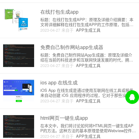
讨论在线网站APP生成的原理和详细介绍。第1部分：
在线网站AP
在线打包生成app
标题：在线打包生成APP：原理及详细介绍摘要：本
文将详细解释在线打包生成APP的工作原理，包括常
见的在线打包平台和相关概念。同时，我们还将带领
2023-04-27
来自于
APP生成工具
您完成一个简单的在线APP打包实例，让您快速了解
并入门该技术。目录：1. 什么是在线打包生成APP？
2. 在线打包
免费自己制作网站app生成器
标题：免费自己制作网站App生成器：原理及详细介
绍在当前的科技进步和互联网快速发展的时代，拥有
自己的网站App变得越来越重要。一个网站App不仅可
2023-04-27
来自于
APP生成工具
以为您的网站提供便捷的移动访问，还能提高用户互
动度和提高品牌形象。本文将探讨免费自己制作网站A
pp生成器的原理
ios app 在线生成
iOS App 在线生成是通过使用互联网在线工具或服务
来自动创建 iOS 应用程序的过程，它对于那些没有深
入了解 iOS 编程技术或没有足够时间从头开发应用程
2023-04-27
来自于
APP生成工具
序的人非常有用。通过这种方式，用户可以基于自己
的需求和偏好快速构建应用程序，无需编写复杂的代
码。以
html网页一键生成app
在本文中，我们将讨论如何将HTML网页一键生成AP
P的方法。这种方法的基本原理是使用Webview控件将
现有的HTML、CSS和JavaScript代码封装到一个原生
2023-04-27
来自于
APP生成工具