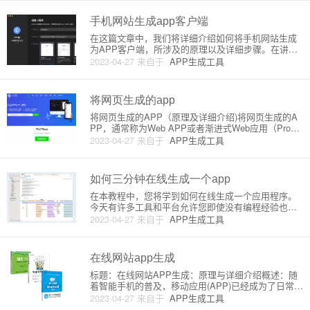
s://www.wix.com/）Wix是一款在线网站构建器
手机网站生成app客户端
在这篇文章中，我们将详细介绍如何将手机网站生成
为APP客户端，所涉及的原理以及详细步骤。在讲述
之前，请确保您已经有一个适配移动端的网站，这是
2023-04-27
来自于
APP生成工具
生成APP客户端的前提。首先，先来了解一下生成AP
P客户端的原理。APP客户端是建立在WebView技术
基础之上的。
将网页生成的app
将网页生成的APP（原理及详细介绍)将网页生成的A
PP，通常称为Web APP或者渐进式Web应用（Progre
ssive Web App，简称PWA），具有原生APP的用户
2023-04-27
来自于
APP生成工具
体验及功能，但却不需要通过应用商店安装。它基于
Web技术进行开发，通过一系列优化及
如何三分钟在线生成一个app
在本教程中，您将学到如何在线生成一个应用程序。
今天有许多工具和平台允许您即使没有编程经验也可
快速创建应用程序。这些平台采用了拖放的方法，让
2023-04-27
来自于
APP生成工具
您轻松地设计各种功能和页面。我们将重点介绍一个
广受欢迎的免费在线工具，Appy Pie。在线生成手机
应用的原理是利用一
在线网站app生成
标题：在线网站APP生成：原理与详细介绍概述：随
着智能手机的普及，移动应用(APP)已经成为了日常生
活的一部分。业务及企业也在寻求将自己的网站转换
2023-04-27
来自于
APP生成工具
为APP以便更好地接触用户。在这篇文章中，我们将