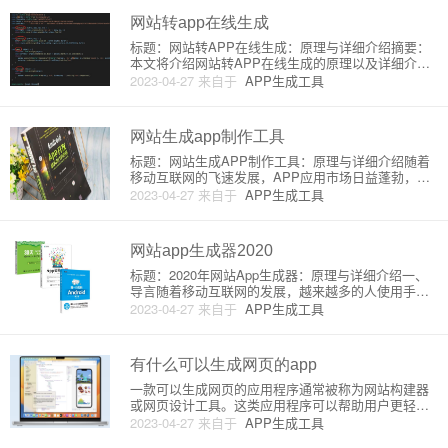
封装（Wrapp
网站转app在线生成
标题：网站转APP在线生成：原理与详细介绍摘要：
本文将介绍网站转APP在线生成的原理以及详细介绍
相关的技术和工具，帮助读者了解在线生成APP的过
2023-04-27
来自于
APP生成工具
程与基础知识。1. 引言随着移动互联网的普及，越来
越多的网站选择将其内容转化为移动应用（APP）。
这可以为用户提
网站生成app制作工具
标题：网站生成APP制作工具：原理与详细介绍随着
移动互联网的飞速发展，APP应用市场日益蓬勃，越
来越多的企业和个人希望将自己的网站打造成APP应
2023-04-27
来自于
APP生成工具
用以扩大潜在客户群。对于非专业人士来说，将网站
转换为APP可能是一件十分棘手的事情。然而，现在
有了一些网站生成A
网站app生成器2020
标题：2020年网站App生成器：原理与详细介绍一、
导言随着移动互联网的发展，越来越多的人使用手机
浏览网站，网站APP生成器服务逐渐受到人们的关
2023-04-27
来自于
APP生成工具
注。作为一名网站博主，了解网站APP生成器不仅可
以自己开发一个适合移动设备的应用程序，还能帮助
关注网站的读者提高
有什么可以生成网页的app
一款可以生成网页的应用程序通常被称为网站构建器
或网页设计工具。这类应用程序可以帮助用户更轻松
地创建网页，无需编写代码。以下是一些流行的网页
2023-04-27
来自于
APP生成工具
生成应用程序并简要介绍其特点及原理：1. Wix（http