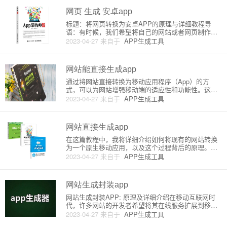
务，允许用户将现有
网页 生成 安卓app
标题：将网页转换为安卓APP的原理与详细教程导
语：有时候，我们希望将自己的网站或者网页制作成
一个安卓APP，方便用户进行浏览和使用。那么如何
2023-04-27
来自于
APP生成工具
将网页转换成安卓APP呢？本文将为您详细介绍其中
的原理和教程。一、原理简介将网页转换为安卓APP
的主要原理是通过We
网站能直接生成app
通过将网站直接转换为移动应用程序（App）的方
式，可以为网站增强移动端的适应性和功能性。这种
方式通常称为Web App或Progressive Web App（PW
2023-04-27
来自于
APP生成工具
A）。在本文中，我们将详细介绍Web App的概念、
原理及优缺点。**什么是Web App或
网站直接生成app
在这篇教程中，我将详细介绍如何将现有的网站转换
为一个原生移动应用，以及这个过程背后的原理。这
篇文章适合那些想要将网站扩展到移动平台的初学者
2023-04-27
来自于
APP生成工具
以及企业。首先，我们来了解一下为什么要将网站转
换为移动应用。随着智能手机的普及，移动应用的使
用量已经超过了桌面网站。因
网站生成封装app
网站生成封装APP: 原理及详细介绍在移动互联网时
代，许多网站的开发者希望将其在线服务扩展到移动
设备上。Web技术的崛起为网站开发者提供了设计和
2023-04-27
来自于
APP生成工具
开发移动应用程序的便捷途径。网站生成封装APP就