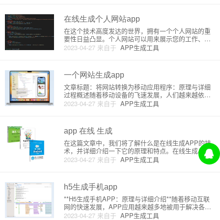
Web技术进行开发，通过一系列优化及
在线生成个人网站app
在这个技术高度发达的世界，拥有一个个人网站的重
要性日益凸显。个人网站可以用来展示您的工作、创
意、技能和经验。为了实现这一目标，通过将您的个
2023-04-27
来自于
APP生成工具
人网站转换成一个易于访问和使用的app，可以让您的
访问者在移动设备上获得更好的体验。本文将向您展
示如何在不使用任何编程
一个网站生成app
文章标题：将网站转换为移动应用程序：原理与详细
过程概述随着移动设备的飞速发展，人们越来越依赖
手机和平板电脑。这让许多企业和网站所有者考虑将
2023-04-27
来自于
APP生成工具
他们的网站转换成移动应用程序（App）形式，以便
更好地满足用户需求。在本篇文章中，我们将探讨将
网站生成移动应用程序的原
app 在线 生成
在这篇文章中，我们将了解什么是在线生成APP的技
术，并详细介绍一下它的原理和特点。在线生成APP
技术允许用户通过使用在线平台，无需编程知识，轻
2023-04-27
来自于
APP生成工具
松地创建各种移动应用程序。接下来，我们将逐步解
析在线生成APP的基本概念和工作原理。1. 在线生成
APP：概述在线
h5生成手机app
**H5生成手机APP：原理与详细介绍**随着移动互联
网的快速发展，APP应用越来越多地被用于解决各种
实际问题。从工具应用到娱乐，逐渐渗透到人们的日
2023-04-27
来自于
APP生成工具