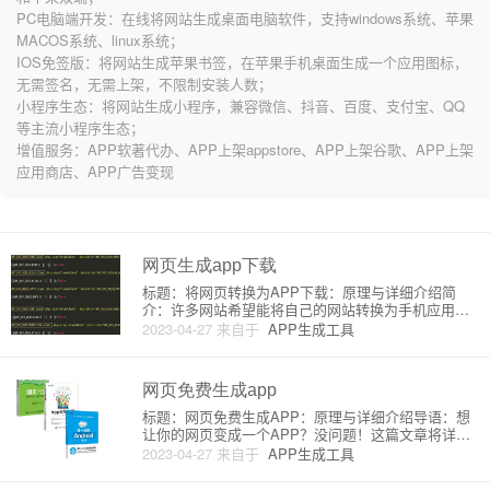
PC电脑端开发：在线将网站生成桌面电脑软件，支持windows系统、苹果
MACOS系统、linux系统；
IOS免签版：将网站生成苹果书签，在苹果手机桌面生成一个应用图标，
无需签名，无需上架，不限制安装人数；
小程序生态：将网站生成小程序，兼容微信、抖音、百度、支付宝、QQ
等主流小程序生态；
增值服务：APP软著代办、APP上架appstore、APP上架谷歌、APP上架
应用商店、APP广告变现
网页生成app下载
标题：将网页转换为APP下载：原理与详细介绍简
介：许多网站希望能将自己的网站转换为手机应用程
序，以便为用户提供更便捷的浏览体验。在这篇文章
2023-04-27
来自于
APP生成工具
中，我们将探讨将网页生成APP下载的基本原理和方
法。一、将网页转换为APP的基本原理1. 大部分网页
应用都是通过HTM
网页免费生成app
标题：网页免费生成APP：原理与详细介绍导语：想
让你的网页变成一个APP？没问题！这篇文章将详细
介绍如何利用免费的在线工具将网页快速生成APP，
2023-04-27
来自于
APP生成工具
以及其背后的原理。一、什么是网页免费生成APP？
网页免费生成APP，指的是通过一些在线工具或服