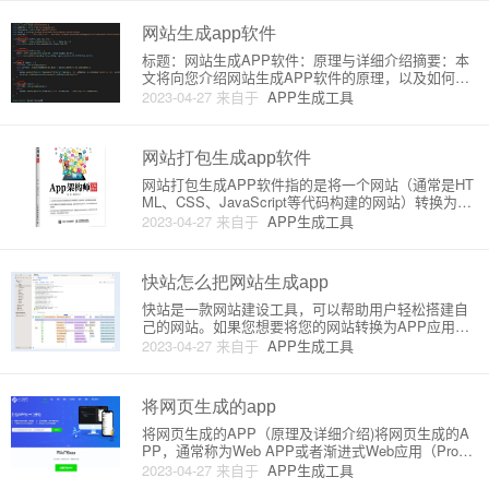
是将现有的网站内容、服务封装到一个可在移动设备
上运行的应用程序(
网站生成app软件
标题：网站生成APP软件：原理与详细介绍摘要：本
文将向您介绍网站生成APP软件的原理，以及如何通
过这些软件将您的网站转换为移动APP。本文将帮助
2023-04-27
来自于
APP生成工具
初学者了解这一流行趋势的基本知识和使用方法。
一、网站生成APP软件的原理随着移动互联网的快速
发展，越来越多的企业
网站打包生成app软件
网站打包生成APP软件指的是将一个网站（通常是HT
ML、CSS、JavaScript等代码构建的网站）转换为一
个可在移动设备上安装并运行的应用。这种应用也被
2023-04-27
来自于
APP生成工具
称为混合应用（Hybrid App）或 Webview App。一、
原理1. WebView控件原生
快站怎么把网站生成app
快站是一款网站建设工具，可以帮助用户轻松搭建自
己的网站。如果您想要将您的网站转换为APP应用，
那么您需要了解关于Web应用、原生应用和混合应用
2023-04-27
来自于
APP生成工具
的相关知识。根据不同的需求和预期效果，您可以采
用不同的方案。下面是详细的步骤和介绍：一、Web
应用（网页APP）这
将网页生成的app
将网页生成的APP（原理及详细介绍)将网页生成的A
PP，通常称为Web APP或者渐进式Web应用（Progre
ssive Web App，简称PWA），具有原生APP的用户
2023-04-27
来自于
APP生成工具
体验及功能，但却不需要通过应用商店安装。它基于