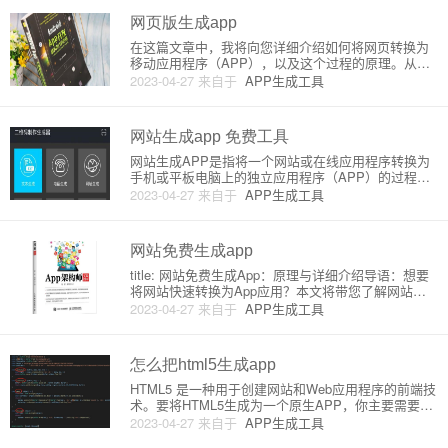
P生成器？网页转应
网页版生成app
在这篇文章中，我将向您详细介绍如何将网页转换为
移动应用程序（APP），以及这个过程的原理。从技
术层面和工具选择等方面提供指导，帮助您顺利完成
2023-04-27
来自于
APP生成工具
这个任务。对于刚刚接触这个领域的新手来说，这是
一个非常有利的指南。1. 原理简介网页版生成APP的
过程，通常可以归结
网站生成app 免费工具
网站生成APP是指将一个网站或在线应用程序转换为
手机或平板电脑上的独立应用程序（APP）的过程。
这种转换通常可通过使用免费工具来实现，这些工具
2023-04-27
来自于
APP生成工具
会将网站内容和功能整合到一个本地应用程序容器
中。在这个过程中，用户可以方便地通过移动设备上
的应用程序访问网站，而无
网站免费生成app
title: 网站免费生成App：原理与详细介绍导语：想要
将网站快速转换为App应用？本文将带您了解网站免
费生成App的原理和详细介绍。随着移动互联网的普
2023-04-27
来自于
APP生成工具
及，越来越多的用户使用手机App取代传统网页浏
览。对于网站和博客所有者来说，如何快速地将网站
转换为Ap
怎么把html5生成app
HTML5 是一种用于创建网站和Web应用程序的前端技
术。要将HTML5生成为一个原生APP，你主要需要使
用一种称为hybrid(混合应用)的方法，这通常涉及将HT
2023-04-27
来自于
APP生成工具
ML5页面嵌套在本地应用程序容器中，从而允许它作