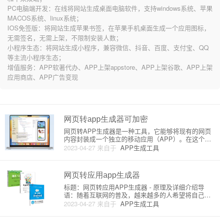
PC电脑端开发：在线将网站生成桌面电脑软件，支持windows系统、苹果
MACOS系统、linux系统；
IOS免签版：将网站生成苹果书签，在苹果手机桌面生成一个应用图标，
无需签名，无需上架，不限制安装人数；
小程序生态：将网站生成小程序，兼容微信、抖音、百度、支付宝、QQ
等主流小程序生态；
增值服务：APP软著代办、APP上架appstore、APP上架谷歌、APP上架
应用商店、APP广告变现
网页转app生成器可加密
网页转APP生成器是一种工具，它能够将现有的网页
内容封装成一个独立的移动应用（APP）。在这个过
程中，加密技术可防止源代码被轻易篡改近而保护应
2023-04-27
来自于
APP生成工具
用程序的数据安全。本文将为您详细介绍网页转APP
生成器的原理，以及如何实现加密。一、网页转APP
生成器的原理1.
网页转应用app生成器
标题：网页转应用APP生成器 - 原理及详细介绍导
语：随着互联网的普及，越来越多的人希望将自己的
网站转化为移动应用程序，让更多的用户能够便捷地
2023-04-27
来自于
APP生成工具
访问和使用。本文将为您详细解析网页转应用APP生
成器的原理及其使用方法。一、什么是网页转应用AP