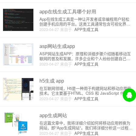
署简单等。目前，有两种常见的方法可以实现HTML快
速生
app在线生成工具哪个好用
App在线生成工具是一种让开发者或非编程用户轻松
创建手机应用的平台。这类工具通常包含可视化界面
设计、模板系统和内置功能模块，可以创建出能在An
2023-04-27
来自于
APP生成工具
droid或iOS系统上运行的移动应用。近年来，随着移
动设备的普及和应用市场的发展，各种在线生成工具
层出不穷。下面
asp网站生成app
ASP网站生成APP：原理和详细步骤介绍随着移动互
联网的普及和发展，许多企业和个人纷纷创建自己的
网站。对于使用ASP技术的站点，如何将其生成为AP
2023-04-27
来自于
APP生成工具
P工具，以便用户更方便地在移动设备上访问呢？在这
篇文章中，我们将从原理和具体实现步骤来介绍ASP
网站生成APP
h5生成 app
在互联网领域，H5是一种用于构建网站和移动应用的
技术。它主要基于HTML、CSS 和 JavaScript 代码进
行开发。借助H5技术，我们可以使用Web技术快速开
2023-04-27
来自于
APP生成工具
发移动应用程序，其核心原理是将Web应用程序封装
到一个类似于原生应用的容器中，称为“Hybr
app生成网站
在这篇文章中，我将详细介绍如何将移动应用转换为
网站，即"App生成网站"。我们将详细分析这一过程的
基本原理及实现方法。此文章是面向初学者的，无论
2023-04-27
来自于
APP生成工具