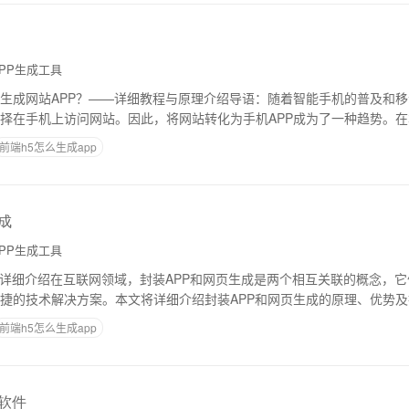
PP生成工具
生成网站APP？——详细教程与原理介绍导语：随着智能手机的普及和
择在手机上访问网站。因此，将网站转化为手机APP成为了一种趋势。
生成网站APP，以及相应的原理。###
前端h5怎么生成app
成
PP生成工具
成详细介绍在互联网领域，封装APP和网页生成是两个相互关联的概念，
捷的技术解决方案。本文将详细介绍封装APP和网页生成的原理、优势
装APP是指将互联网站点（比如网页
前端h5怎么生成app
p软件