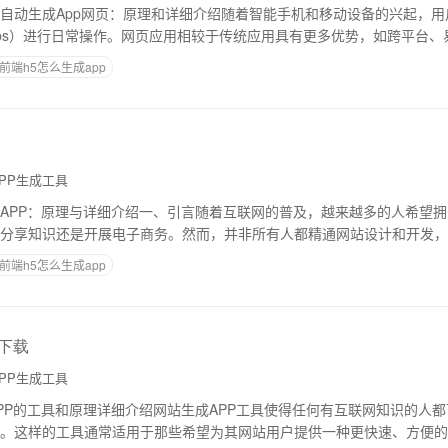
自动生成App网页：原理和详细介绍随着智能手机和移动设备的兴起，用
Apps）进行日常操作。网页应用相较于传统应用具有更多优势，如跨平台
需求，许多开发者都希望快速将现有的
前端h5怎么生成app
PP生成工具
APP：原理与详细介绍一、引言随着互联网的普及，越来越多的人希望
分享知识还是开展电子商务。然而，并非所有人都精通网站设计和开发，
原因。这类软件基于各种预先设计好的模版，
前端h5怎么生成app
具下载
PP生成工具
PP的工具和原理详细介绍网站生成APP工具使得任何有互联网知识的人
。这样的工具通常适用于那些希望为其网站用户提供一种更快速、方便的