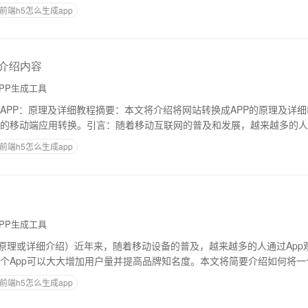
将详细了解一下这些工具的工作原理以及如
前端h5怎么生成app
档介绍内容
PP生成工具
APP：原理及详细教程摘要：本文将介绍将网站转换成APP的原理及详
的移动端应用转换。引言：随着移动互联网的普及和发展，越来越多的人
移动用户体验，许多网站纷纷采用了自适应布
前端h5怎么生成app
PP生成工具
（原理或详细介绍）近年来，随着移动设备的普及，越来越多的人通过App
个App可以大大增加用户量并提高品牌知名度。本文将简要介绍如何将一
的技术内容。具体分为下面几个部分：0
前端h5怎么生成app