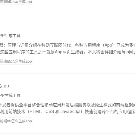
前端h5怎么生成app
PP生成工具
成器：原理与详细介绍在移动互联网时代，各种应用程序（App）已成为我
这些应用程序的工具之一就是App网页生成器。本文将会详细介绍App网
来制作简单的应用程序。一、什么是A
前端h5怎么生成app
成app
PP生成工具
是一个为开发者提供全平台整合性移动应用开发后端服务以及原生样式的前端框
用前端技术（HTML、CSS 和 JavaScript）快速创建跨平台的应用
成为原生移动应用程
前端h5怎么生成app