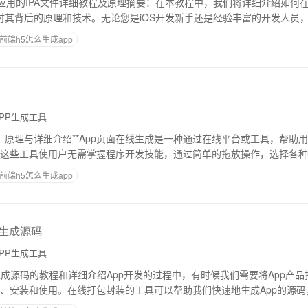
S应用的IPA文件详细教程及原理摘要：在本教程中，我们将详细介绍如何在
探讨其背后的原理和技术。无论您是iOS开发新手还是经验丰富的开发人员
握生成IPA文件的流程。目录：
前端h5怎么生成app
PP生成工具
生成：原理与详细介绍**App页面在线生成是一种通过在线平台或工具，帮助
这些工具使用户无需掌握程序开发技能，通过简单的拖放操作，选择各种
App页面。以下是对其原理和详细
前端h5怎么生成app
装生成源码
PP生成工具
装生成源码的教程和详细介绍App开发的过程中，有时候我们需要将App产
、安装和使用。在线打包封装的工具可以帮助我们快速地生成App的源码
将详细介绍在线打包封装生成源码的原