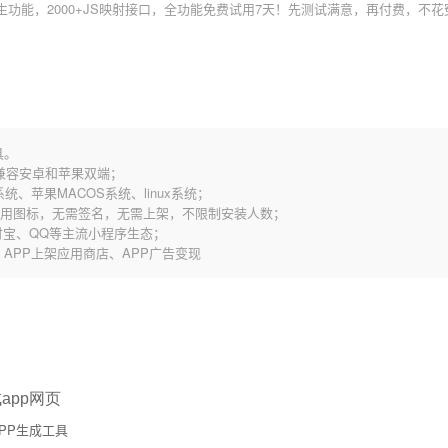
原生功能，2000+JS映射接口，全功能免费试用7天！先测试满意，再付费，不
具。
，兼容安卓和苹果双端；
统、苹果MACOS系统、linux系统；
应用图标，无需签名，无需上架，不限制安装人数；
宝、QQ等主流小程序生态；
歌、APP上架应用商店、APP广告变现
app网页
PP生成工具