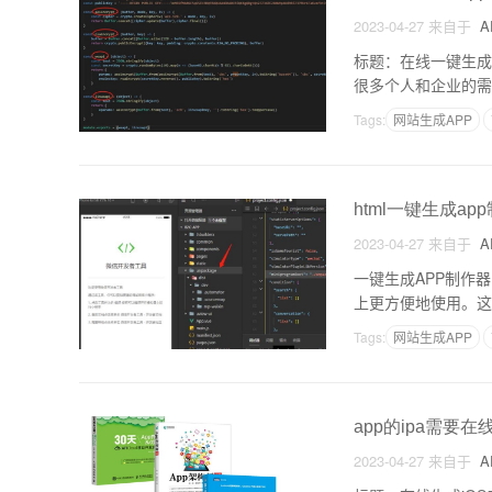
2023-04-27
来自于
A
标题：在线一键生成
很多个人和企业的需
为了一个非常有吸引
Tags:
网站生成APP
html一键生成ap
2023-04-27
来自于
A
一键生成APP制作
上更方便地使用。这
制作器，本质上是基于
Tags:
网站生成APP
app的ipa需要在
2023-04-27
来自于
A