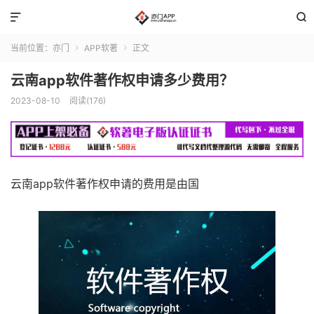


当前位置：
亦门
APP软著
正文


云南app软件著作权申请多少费用？
2023-08-10
阅读(176)
云南app软件著作权申请的费用是由国