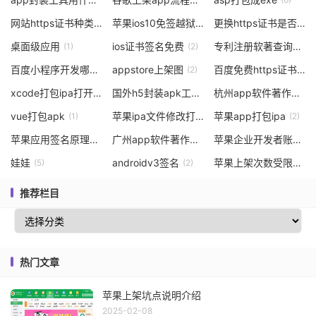
网站https证书种类介绍
苹果ios10免签越狱
更换https证书是否需重启服务
(1)
(1)
桌面级应用
ios证书签名免费
专利注册软著查询app下载安装
(1)
(2)
百度小程序开发哪个靠谱
appstore上架图
百度免费https证书
(1)
(2)
(1)
xcode打包ipa打开闪退
国外h5封装apk工具
杭州app软件著作权查询
(3)
(2)
vue打包apk
苹果ipa文件修改打包
苹果app打包ipa
(1)
(1)
(2)
苹果应用签名原理
广州app软件著作权公司
苹果企业开发者账号上架软件教程
(2)
(1)
娃娃
androidv3签名
苹果上架次数受限制
(5)
(2)
(2
推荐栏目
热门文章
苹果上架坑点说明介绍
2025-02-08