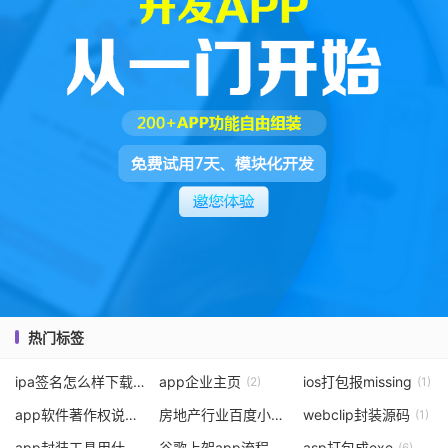
热门标签
ipa签名怎么样下载
app企业主页
ios打包报missing
(1)
(2)
(1)
app软件著作权说明文档
房地产行业百度小程序开发费用
webclip封装源码
(2)
(1)
(1)
app封装工具用什么
谷歌上架app流程视频
asp打包成exe
(2)
(4)
(6)