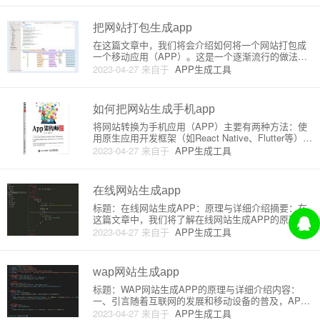
等移动设备上运行的APP成为许多网站拥有者的需
求。本教程将为新手介绍一
把网站打包生成app
在这篇文章中，我们将会介绍如何将一个网站打包成
一个移动应用（APP）。这是一个逐渐流行的做法，
因为许多开发者希望建立跨平台的应用程序，而网站
2023-04-27
来自于
APP生成工具
项目往往已经具备了大部分功能。这样的方法可以节
省时间、金钱以减少在不同平台上的开发维护成本。
我们将详细介绍将网站转换
如何把网站生成手机app
将网站转换为手机应用（APP）主要有两种方法：使
用原生应用开发框架（如React Native、Flutter等）或
使用Web视图（WebView）的混合应用方法。以下是
2023-04-27
来自于
APP生成工具
这两种方法的详细介绍：一、使用原生应用开发框架
（如React Native、Flutt
在线网站生成app
标题：在线网站生成APP：原理与详细介绍摘要：在
这篇文章中，我们将了解在线网站生成APP的原理和
详细介绍。该过程可以让您轻松地将您的网站转换为A
2023-04-27
来自于
APP生成工具
PP，并使其适用于移动设备。目录1. 什么是在线网站
生成APP？2. 在线网站生成APP的原理3. 在线网站生
成
wap网站生成app
标题：WAP网站生成APP的原理与详细介绍内容：
一、引言随着互联网的发展和移动设备的普及，APP
和WAP网站已成为用户获取信息和服务的重要平台。
2023-04-27
来自于
APP生成工具