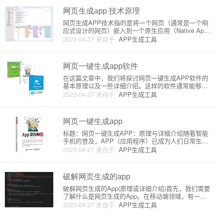
度。以下是一些最为常见的网
网页生成app 技术原理
网页生成APP技术指的是将一个网页（通常是一个响
应式设计的网页）嵌入到一个原生应用（Native Ap
p）中，使之具有应用程序的特性。这种技术常常利用
2023-04-27
来自于
APP生成工具
WebView控件实现，它为网页与原生应用提供了一个
桥梁，让开发者可以更快速地构建出跨平台、功能丰
富、界面
网页一键生成app软件
在这篇文章中，我们将探讨网页一键生成APP软件的
基本原理以及一些详细介绍。这样的软件通常能够帮
助非程序员或不熟悉移动应用开发技术的用户快速将
2023-04-27
来自于
APP生成工具
现有网站转换成移动应用程序。#### 原理网页一键生
成APP软件通常基于Webview开发。Webview是许多
移动
网页一键生成app
标题：网页一键生成APP：原理与详细介绍随着智能
手机的普及，APP（应用程序）已成为人们日常生活
中不可或缺的一部分。然而，针对于那些仅需基于网
2023-04-27
来自于
APP生成工具
页功能的个人或企业，创建APP可能会带来不必要的
额外成本和技术难题。这时，网页一键生成APP功能
就进入了我们的视野
破解网页生成的app
破解网页生成的App(原理或详细介绍)首先，我们需要
了解什么是网页生成的App。在移动端领域，有一种
开发方式被称为“混合应用开发”。混合应用简单来说就
2023-04-27
来自于
APP生成工具
是将网页用原生应用的壳包装起来，然后在移动设备