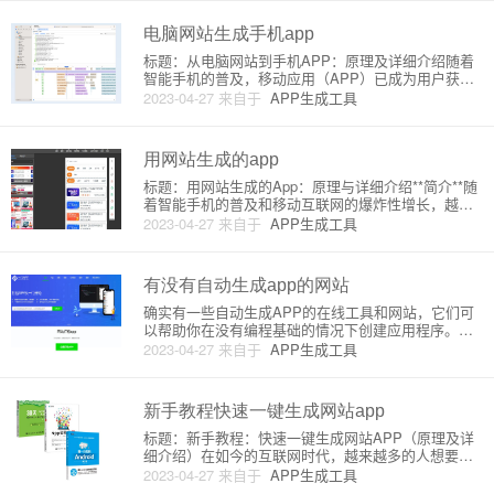
上像一个原生应用一样运行。这类应用通常采用HTM
L、CSS和
电脑网站生成手机app
标题：从电脑网站到手机APP：原理及详细介绍随着
智能手机的普及，移动应用（APP）已成为用户获取
信息与服务的主要途径。因此，许多电脑网站也纷纷
2023-04-27
来自于
APP生成工具
转型成手机APP，以满足用户需求。在这篇文章中，
我们将探讨从电脑网站生成手机APP的原理和详细介
绍。文章将包括以下
用网站生成的app
标题：用网站生成的App：原理与详细介绍**简介**随
着智能手机的普及和移动互联网的爆炸性增长，越来
越多的人倾向于在手机端使用App。由于原生App（N
2023-04-27
来自于
APP生成工具
ative App）开发成本较高，很多中小企业和个人开发
者转向使用网站生成App的方法。本文将为您详细解
有没有自动生成app的网站
确实有一些自动生成APP的在线工具和网站，它们可
以帮助你在没有编程基础的情况下创建应用程序。这
些网站通常提供图形化的界面，让用户可以轻松地选
2023-04-27
来自于
APP生成工具
择不同的功能、设计元素以及创建应用程序所需的各
种配置。在完成设计和配置后，这些平台会自动将所
选功能打包进应用程序中，
新手教程快速一键生成网站app
标题：新手教程：快速一键生成网站APP（原理及详
细介绍）在如今的互联网时代，越来越多的人想要通
过自己的网站分享信息、销售产品或提供服务。随着
2023-04-27
来自于
APP生成工具
移动端用户的迅速增长，拥有一个可以在手机、平板