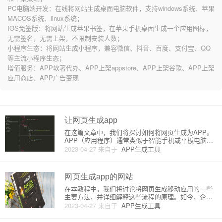
PC电脑端开发：在线将网站生成桌面电脑软件，支持windows系统、苹果
MACOS系统、linux系统；
IOS免签版：将网站生成苹果书签，在苹果手机桌面生成一个应用图标，
无需签名，无需上架，不限制安装人数；
小程序生态：将网站生成小程序，兼容微信、抖音、百度、支付宝、QQ
等主流小程序生态；
增值服务：APP软著代办、APP上架appstore、APP上架谷歌、APP上架
应用商店、APP广告变现
让网页生成app
在这篇文章中，我们将探讨如何将网页生成为APP。
APP（应用程序）通常类似于智能手机或平板电脑等
移动设备上的特定软件。网页则通过浏览器访问。将
2023-04-27
来自于
APP生成工具
网页转换为APP可以让用户更流畅地访问您的在线内
容，同时使他们享受原生应用的便捷性。我们将介绍
一种将网页转换为AP
网页生成app的网站
在本教程中，我们将讨论将网页生成移动应用的一些
主要方法，并详细解释这些流程的原理。如今，企业
和开发者为了将其业务推广至更广泛的受众群体，都
2023-04-27
来自于
APP生成工具
在迈向手机应用市场。而将网页转换为移动应用不仅
可以节省编程成本，还能减少跨平台开发的工程复杂