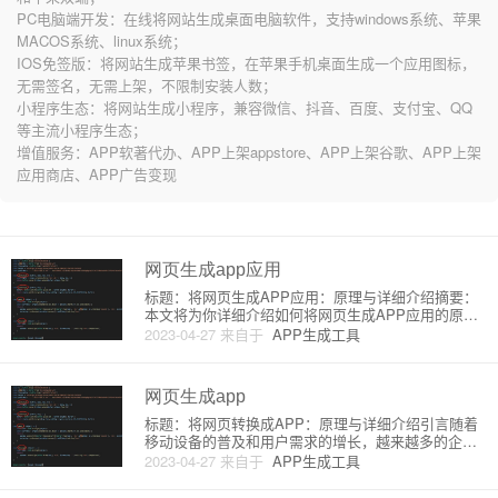
PC电脑端开发：在线将网站生成桌面电脑软件，支持windows系统、苹果
MACOS系统、linux系统；
IOS免签版：将网站生成苹果书签，在苹果手机桌面生成一个应用图标，
无需签名，无需上架，不限制安装人数；
小程序生态：将网站生成小程序，兼容微信、抖音、百度、支付宝、QQ
等主流小程序生态；
增值服务：APP软著代办、APP上架appstore、APP上架谷歌、APP上架
应用商店、APP广告变现
网页生成app应用
标题：将网页生成APP应用：原理与详细介绍摘要：
本文将为你详细介绍如何将网页生成APP应用的原理
和过程。跟随本教程，了解所需技术和步骤，学会创
2023-04-27
来自于
APP生成工具
建一个基于Web的APP。一、前言随着移动设备的普
及，APP已成为我们日常沟通、工作、娱乐等方面的
重要途径。有时，
网页生成app
标题：将网页转换成APP：原理与详细介绍引言随着
移动设备的普及和用户需求的增长，越来越多的企业
和开发者开始将关注点转向移动应用。将网站直接转
2023-04-27
来自于
APP生成工具
换为移动应用是很多开发者所追求的目标，却涉及很
多技术细节。在本文中，我们将深入讨论将网页转换