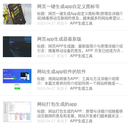
成APP的原理及详细介绍
网页一键生成app自定义图标等
标题：网页一键生成App自定义图标等(原理及详细介
绍)随着移动互联网的普及，越来越多的网站希望以移
动App的形式进入用户的手机，为用户提供更快捷、
2023-04-27
来自于
APP生成工具
更舒适的浏览体验。而对于一些小型站点或个人博客
来说，没有App开发经验或开发资源，将网站一键生
成App成为了一
网页app生成器最新版
标题：网页APP生成器：最新版简介与原理详细介绍
引言：随着移动设备的普及，APP 开发已经成为许多
企业和个人开发者的必备技能。然而，原生APP开发
2023-04-27
来自于
APP生成工具
需要学习大量编程语言，耗时耗力。有没有更简便的
方法制作APP呢？答案就是网页APP生成器。在这篇
文章里，我们将
网站生成app软件的软件
标题：将网站转换为APP：工具与方法详细介绍简
介：本篇文章将向你介绍如何将一个网站转换成一个A
PP，包括使用的软件工具和相关原理。这种方法方便
2023-04-27
来自于
APP生成工具
快捷，适合那些想将网站扩展为移动应用的初学者。
一、理解网站和APP的区别在深入了解如何将网站转
换为APP之前，我们
网站打包生成的app
标题：网站打包生成的APP：原理与详细介绍随着移
动互联网的普及和发展，网站开发者们越来越关注如
何将网站快速地转换成移动应用，以便为用户提供更
2023-04-27
来自于
APP生成工具
加便捷的访问体验。其中一个解决方案是将网站打包