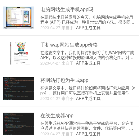
生成APP。本文将详细介绍网站打包生成APP的原理
和实现方式，帮助你了
电脑网站生成手机app吗
在现代技术日益发展的今天，电脑网站生成手机应用
程序 (APP) 已经成为一种非常实用的方法。很多网站
希望通过生成 APP 提高用户体验、覆盖移动设备及留
2023-04-27
来自于
APP生成工具
住用户。在本文中，我们将详细介绍将电脑网站生成
手机 APP 的原理及一些常见的实现方式。原理：通常
将现有
手机wap网站生成app价格
在这篇文章中，我们将探讨如何将手机WAP网站生成
APP，以及这种转换的原理和大致的价格范围。对于
很多刚开始接触移动应用开发的人来说，将现有的移
2023-04-27
来自于
APP生成工具
动网站转换为APP是一个经济且高效的方法。一、WA
P网站与APP的区别1. WAP网站：WAP（Wireless
将网站打包为生成app
在这篇文章中，我们将讨论如何将网站打包为应用（a
pp），这样用户可以直接在手机上安装并且使用你的
网站。这个想法是通过将网站包装成一个原生应用，
2023-04-27
来自于
APP生成工具
可以让用户更方便地访问网站，提高用户体验。以下
是将网站打包为应用的基本原理和详细介绍。一、原
理网站打包为应用的基本
在线生成器app
在线生成器APP通常是一种基于Web的平台，允许用
户通过浏览器快速创建图形、文件、代码等内容，无
需下载和安装独立的软件。在线生成器APP使得用户
2023-04-27
来自于
APP生成工具
可以随时随地轻松生成各种资源，非常适合现在快速