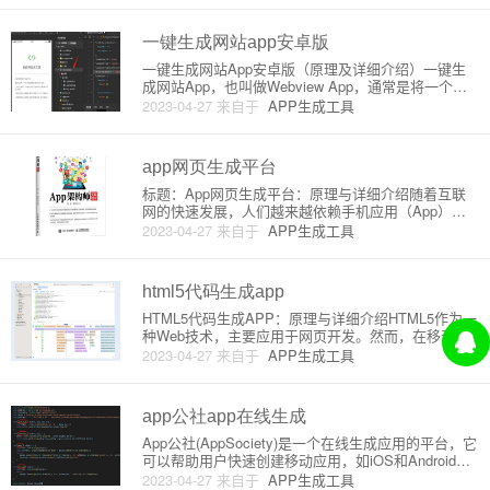
发展的数字化时代。本文将对在线生成器APP的原理
和详细介绍进行分析
一键生成网站app安卓版
一键生成网站App安卓版（原理及详细介绍）一键生
成网站App，也叫做Webview App，通常是将一个网
站内容封装成一个安卓应用程序，可以直接在手机上
2023-04-27
来自于
APP生成工具
安装和使用。这样可以为网站带来更多的访问量和便
捷性，毕竟用户可以在手机上直接通过App访问网站
内容，而不
app网页生成平台
标题：App网页生成平台：原理与详细介绍随着互联
网的快速发展，人们越来越依赖手机应用（App），
以满足各种日常需求。然而，开发一个具有高品质界
2023-04-27
来自于
APP生成工具
面和功能的App可能会面临诸多挑战。因此，网页应
用生成平台应运而生，广泛地为创业者、企业家和个
人提供了便捷的服务。
html5代码生成app
HTML5代码生成APP：原理与详细介绍HTML5作为一
种Web技术，主要应用于网页开发。然而，在移动设
备进化的过程中，使用HTML5代码生成APP已经变得
2023-04-27
来自于
APP生成工具
越来越流行。本文将介绍HTML5代码生成APP的原理
及其详细实现。一、HTML5代码生成APP的原理
app公社app在线生成
App公社(AppSociety)是一个在线生成应用的平台，它
可以帮助用户快速创建移动应用，如iOS和Android应
用，而不需要编程技能。在这篇文章中，我们将详细
2023-04-27
来自于
APP生成工具