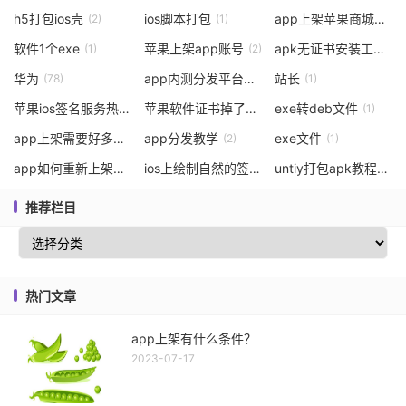
h5打包ios壳
ios脚本打包
app上架苹果商城麻烦吗
(2)
(1)
软件1个exe
苹果上架app账号
apk无证书安装工具打不开怎么回事
(1)
(2)
华为
app内测分发平台相关
站长
(78)
(2)
(1)
苹果ios签名服务热线
苹果软件证书掉了
exe转deb文件
(1)
(1)
(1)
app上架需要好多费用
app分发教学
exe文件
(2)
(2)
(1)
app如何重新上架产品
ios上绘制自然的签名
untiy打包apk教程
(2)
(2)
(1)
推荐栏目
热门文章
app上架有什么条件？
2023-07-17