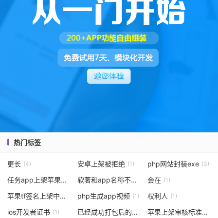
热门标签
更长
安卓上架被拒绝
php网站封装exe
(4)
(1)
(3)
任务app上架苹果商店
软著和app名称不同
会在
(4)
(3)
(1)
苹果tf签名上架中的常见问题解析
php生成app视频
权利人
(4)
(1)
(1)
ios开发者证书
已经成功打包后的苹果app
苹果上架审核标准
(1)
(2)
(2)