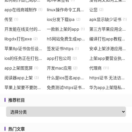
app在线商城制作
linux操作命令工具
让您
(1)
(2)
(2)
传至
ios分发下载ipa
apk显示缺少证书
(1)
(2)
(1)
开发能在线支付的app
一款新上架的app
第三方苹果应用企业签名有几种
(1)
(1)
libgdx打包exe
h5网站免费生成app
编译打包app教程手机版苹果
(2)
(4)
苹果8p证书信任设置
签发证书https
安卓上架涉港应用
(2)
(1)
(1)
ios的任务正在打包
app打包公司
上架app要营业执照
(1)
(2)
(2)
app上架图宽屏
开发mac应用
代理商
(1)
(2)
(11)
阅读器app上架
什么是ios签名app机制
https证书 无法访问
(3)
(1)
(1)
苹果上架要不要防沉迷
免费测试https证书
华为app上架隐私策略链接
(4)
(1)
推荐栏目
热门文章