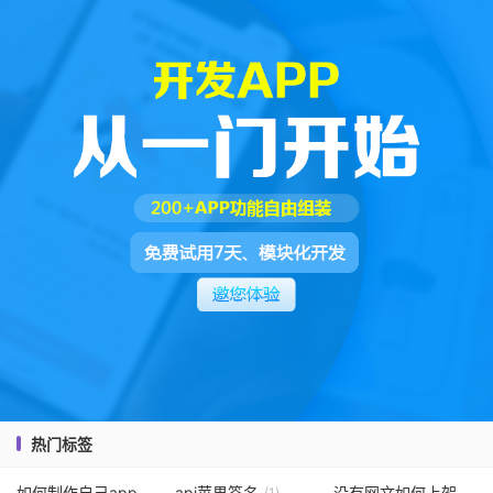
热门标签
如何制作自己app软件
api苹果签名
没有网文如何上架直播app
(1)
(1)