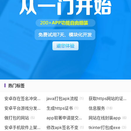
热门标签
安卓存在签名冲突
java打包apk流程
获取https网站的证书
(1)
(1)
(
安卓平台游戏分发
生成https证书
信息服务
(1)
(1)
(18)
做打包的网站
app软著申请提交代码有要求
网站在线封装app
(5)
(2)
(6)
安卓手机软件上架赚钱
修改apk签名不变
tkinter打包成exe
(2)
(1)
(3)