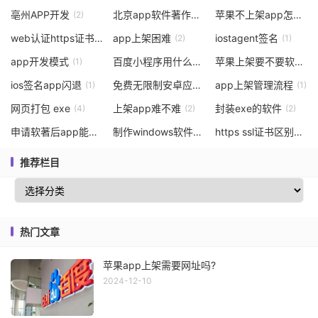
亳州APP开发
北京app软件著作权怎么申请
苹果不上架app怎么安装
(2)
(1)
web认证https证书咨询
app上架困难
iostagent签名
(1)
(2)
(1)
app开发模式
百度小程序用什么语言开发
苹果上架要不要软件著作权
(1)
(1)
ios签名app闪退
免费无限制安卓应用分发软件
app上架管理流程
(1)
(3)
(1)
网页打包 exe
上架app难不难
封装exe的软件
(4)
(2)
(2)
申请软著后app能改吗
制作windows软件
https ssl证书区别
(1)
(1)
(2)
推荐栏目
热门文章
苹果app上架需要网址吗?
2024-12-10