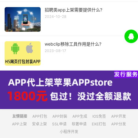
招聘类app上架需要提供什么?
2024-10-28
webclip移除工具作用是什么?
2023-08-17
友情链接
APP打包
APP封装
APP生成
IOS免签
APP开发
APP上架
安卓上架
SSL申请
软著申请
EXE打包
APP分发
小程序开发