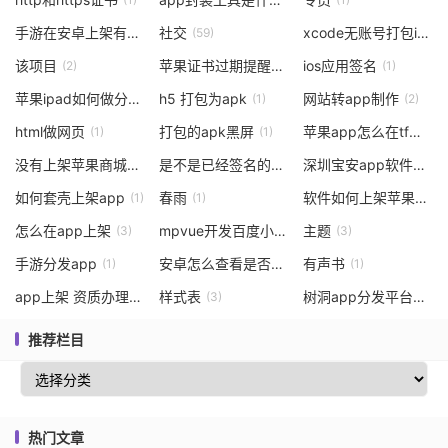
手游在安卓上架有什么要求
社交
xcode无账号打包ipa
(1)
(59)
(1
该项目
苹果证书过期提醒软件
ios应用签名
(2)
(1)
(1)
苹果ipad如何做分发
h5 打包为apk
网站转app制作
(2)
(1)
(2)
html做网页
打包的apk黑屏
苹果app怎么在tf上架
(1)
(1)
(
没有上架苹果商城怎么办
是不是已经签名的apk
深圳宝安app软件著作权登记
(1)
(1)
如何套壳上架app
春雨
软件如何上架苹果市场
(1)
(1)
怎么在app上架
mpvue开发百度小程序
主题
(3)
(1)
(3)
手游分发app
安卓怎么查看是否是正式签名
有声书
(1)
(1)
(1)
app上架 资质办理
样式表
树洞app分发平台源码
(1)
(3)
推荐栏目
热门文章