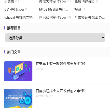
测试版
微信怎样制作app
免费创建app
(14)
(1)
(2)
ios14签名ipa
https的ssl证书问题
报错
(1)
(1)
(4)
https证书攻略文档介绍内容
自己如何制作app
苹果掉证书怎么办
(1)
(2)
(1)
推荐栏目
热门文章
在安卓上架一款软件需要多少钱?
2024-09-03
百度小程序个人开发者怎么申请?
2023-10-07