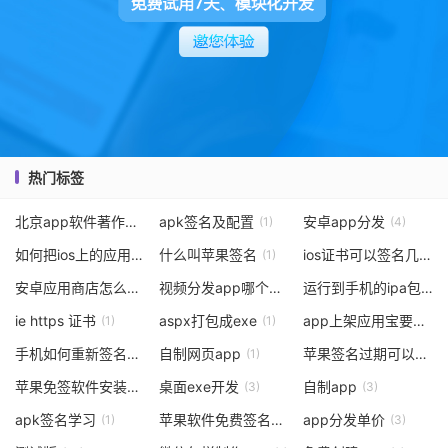
热门标签
北京app软件著作权申请费用
apk签名及配置
安卓app分发
(2)
(1)
(4)
如何把ios上的应用打包
什么叫苹果签名
ios证书可以签名几个软件
(1)
(1)
安卓应用商店怎么上架应用软件
视频分发app哪个好
运行到手机的ipa包怎么打包
(2)
(1)
ie https 证书
aspx打包成exe
app上架应用宝要多少钱
(1)
(1)
手机如何重新签名安卓版
自制网页app
苹果签名过期可以用吗
(1)
(1)
苹果免签软件安装
桌面exe开发
自制app
(1)
(3)
(3)
apk签名学习
苹果软件免费签名教程视频
app分发单价
(1)
(2)
(3)